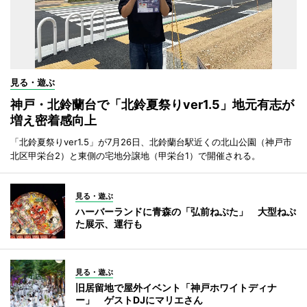
見る・遊ぶ
神戸・北鈴蘭台で「北鈴夏祭りver1.5」地元有志が
増え密着感向上
「北鈴夏祭りver1.5」が7月26日、北鈴蘭台駅近くの北山公園（神戸市
北区甲栄台2）と東側の宅地分譲地（甲栄台1）で開催される。
見る・遊ぶ
ハーバーランドに青森の「弘前ねぷた」 大型ねぷ
た展示、運行も
見る・遊ぶ
旧居留地で屋外イベント「神戸ホワイトディナ
ー」 ゲストDJにマリエさん