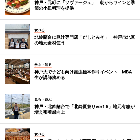
神戸・元町に「ソヴァージュ」 朝からワインと季
節の小皿料理を提供
食べる
北鈴蘭台に豚汁専門店「だしとみそ」 神戸市北区
の地元食材使う
学ぶ・知る
神戸大で子ども向け昆虫標本作りイベント MBA
生が講師務める
見る・遊ぶ
神戸・北鈴蘭台で「北鈴夏祭りver1.5」地元有志が
増え密着感向上
食べる