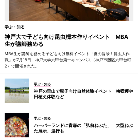
学ぶ・知る
神戸大で子ども向け昆虫標本作りイベント MBA
生が講師務める
MBA生が講師を務める子ども向け無料イベント「夏の冒険！昆虫大作
戦」が7月18日、神戸大学六甲台第一キャンパス（神戸市灘区六甲台町
2）で開催された。
学ぶ・知る
神戸の里山で親子向け自然体験イベント 梅収穫や
田植え体験など
学ぶ・知る
ハーバーランドに青森の「弘前ねぷた」 大型ねぷ
た展示、運行も