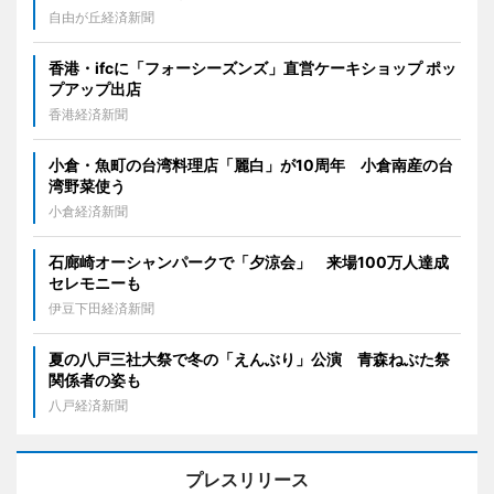
自由が丘経済新聞
香港・ifcに「フォーシーズンズ」直営ケーキショップ ポッ
プアップ出店
香港経済新聞
小倉・魚町の台湾料理店「麗白」が10周年 小倉南産の台
湾野菜使う
小倉経済新聞
石廊崎オーシャンパークで「夕涼会」 来場100万人達成
セレモニーも
伊豆下田経済新聞
夏の八戸三社大祭で冬の「えんぶり」公演 青森ねぶた祭
関係者の姿も
八戸経済新聞
プレスリリース