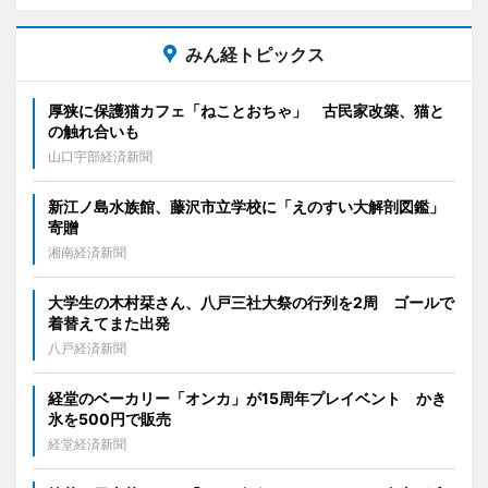
みん経トピックス
厚狭に保護猫カフェ「ねことおちゃ」 古民家改築、猫と
の触れ合いも
山口宇部経済新聞
新江ノ島水族館、藤沢市立学校に「えのすい大解剖図鑑」
寄贈
湘南経済新聞
大学生の木村栞さん、八戸三社大祭の行列を2周 ゴールで
着替えてまた出発
八戸経済新聞
経堂のベーカリー「オンカ」が15周年プレイベント かき
氷を500円で販売
経堂経済新聞