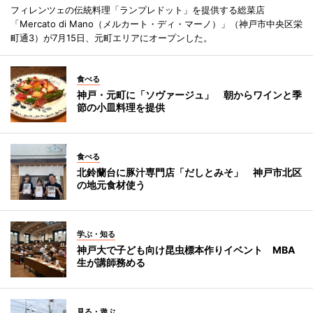
フィレンツェの伝統料理「ランプレドット」を提供する総菜店
「Mercato di Mano（メルカート・ディ・マーノ）」（神戸市中央区栄
町通3）が7月15日、元町エリアにオープンした。
食べる
神戸・元町に「ソヴァージュ」 朝からワインと季
節の小皿料理を提供
食べる
北鈴蘭台に豚汁専門店「だしとみそ」 神戸市北区
の地元食材使う
学ぶ・知る
神戸大で子ども向け昆虫標本作りイベント MBA
生が講師務める
見る・遊ぶ