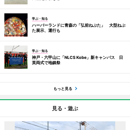
学ぶ・知る
ハーバーランドに青森の「弘前ねぷた」 大型ねぷ
た展示、運行も
学ぶ・知る
神戸・六甲山に「NLCS Kobe」新キャンパス 日
英両式で地鎮祭
もっと見る
見る・遊ぶ