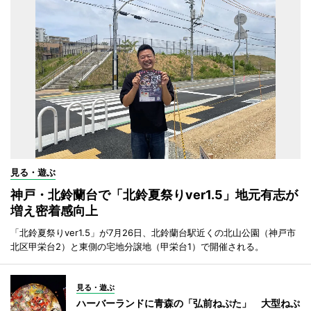
見る・遊ぶ
神戸・北鈴蘭台で「北鈴夏祭りver1.5」地元有志が
増え密着感向上
「北鈴夏祭りver1.5」が7月26日、北鈴蘭台駅近くの北山公園（神戸市
北区甲栄台2）と東側の宅地分譲地（甲栄台1）で開催される。
見る・遊ぶ
ハーバーランドに青森の「弘前ねぷた」 大型ねぷ