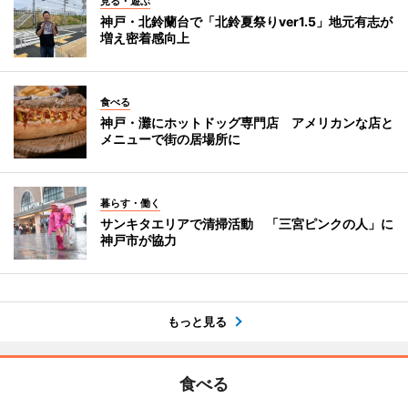
見る・遊ぶ
神戸・北鈴蘭台で「北鈴夏祭りver1.5」地元有志が
増え密着感向上
食べる
神戸・灘にホットドッグ専門店 アメリカンな店と
メニューで街の居場所に
暮らす・働く
サンキタエリアで清掃活動 「三宮ピンクの人」に
神戸市が協力
もっと見る
食べる