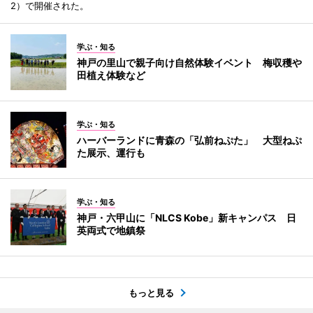
2）で開催された。
学ぶ・知る
神戸の里山で親子向け自然体験イベント 梅収穫や
田植え体験など
学ぶ・知る
ハーバーランドに青森の「弘前ねぷた」 大型ねぷ
た展示、運行も
学ぶ・知る
神戸・六甲山に「NLCS Kobe」新キャンパス 日
英両式で地鎮祭
もっと見る