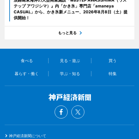
淡路島東海岸の大型商業施設『waSTEP AWAJISHIMA（ワス
テップ アワジシマ）』内「かき氷」専門店「amaneya
CASUAL」から、かき氷新メニュー、2026年8月8日（土）提
供開始！
もっと見る
食べる
見る・遊ぶ
買う
暮らす・働く
学ぶ・知る
特集
神戸経済新聞について