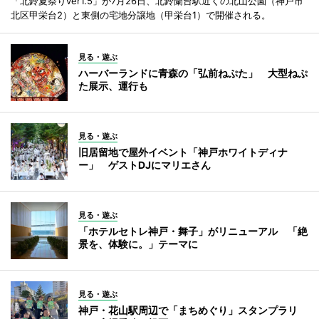
「北鈴夏祭りver1.5」が7月26日、北鈴蘭台駅近くの北山公園（神戸市
北区甲栄台2）と東側の宅地分譲地（甲栄台1）で開催される。
見る・遊ぶ
ハーバーランドに青森の「弘前ねぷた」 大型ねぷ
た展示、運行も
見る・遊ぶ
旧居留地で屋外イベント「神戸ホワイトディナ
ー」 ゲストDJにマリエさん
見る・遊ぶ
「ホテルセトレ神戸・舞子」がリニューアル 「絶
景を、体験に。」テーマに
見る・遊ぶ
神戸・花山駅周辺で「まちめぐり」スタンプラリ