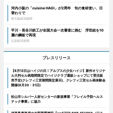
河内小阪の「cuisine HAGI」が2周年 旬の食材使い、日
替わりで
東大阪経済新聞
平川・長谷川鉄工が全国大会一次審査に挑む 浮世絵を10
層の鋼板で再現
弘前経済新聞
プレスリリース
【8月12日はハイジの日！アルプスの少女ハイジ】新作オリジナ
ル大判セル画期間限定でハイジクラブ通販ショップにて受注販
売予定(クレフィ三宮期間限定展示)、クレフィ三宮セル画体験会
開催(8月30・31日)
松山市シルバー人材センターの新規事業「フレイル予防ヘルス
テック事業」に協力