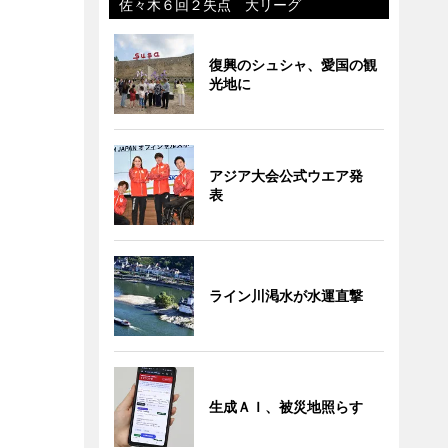
佐々木６回２失点 大リーグ
復興のシュシャ、愛国の観
光地に
アジア大会公式ウエア発
表
ライン川渇水が水運直撃
生成ＡＩ、被災地照らす