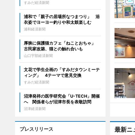
すみだ経済新聞
浦和で「親子の居場所なつまつり」 浴
衣姿でヨーヨー釣りや和太鼓楽しむ
浦和経済新聞
厚狭に保護猫カフェ「ねことおちゃ」
古民家改築、猫との触れ合いも
山口宇部経済新聞
文花で学生企画の「すみだタウンミーテ
ィング」 4テーマで意見交換
すみだ経済新聞
沼津発祥の医学研究会「U-TECH」開催
へ 関係者らが沼津市長を表敬訪問
沼津経済新聞
プレスリリース
最新ニ