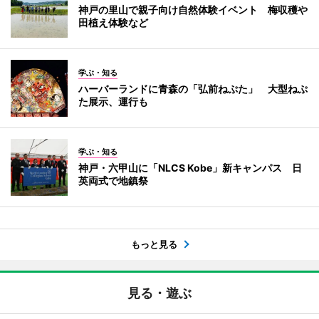
神戸の里山で親子向け自然体験イベント 梅収穫や
田植え体験など
学ぶ・知る
ハーバーランドに青森の「弘前ねぷた」 大型ねぷ
た展示、運行も
学ぶ・知る
神戸・六甲山に「NLCS Kobe」新キャンパス 日
英両式で地鎮祭
もっと見る
見る・遊ぶ