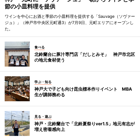
節の小皿料理を提供
ワインを中心にお酒と季節の小皿料理を提供する「Sauvage（ソヴァー
ジュ）」（神戸市中央区元町通3）が7月9日、元町エリアにオープンし
た。
食べる
北鈴蘭台に豚汁専門店「だしとみそ」 神戸市北区
の地元食材使う
学ぶ・知る
神戸大で子ども向け昆虫標本作りイベント MBA
生が講師務める
見る・遊ぶ
神戸・北鈴蘭台で「北鈴夏祭りver1.5」地元有志が
増え密着感向上