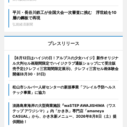
平川・長谷川鉄工が全国大会一次審査に挑む 浮世絵を10
層の鋼板で再現
弘前経済新聞
プレスリリース
【8月12日はハイジの日！アルプスの少女ハイジ】新作オリジナ
ル大判セル画期間限定でハイジクラブ通販ショップにて受注販
売予定(クレフィ三宮期間限定展示)、クレフィ三宮セル画体験会
開催(8月30・31日)
松山市シルバー人材センターの新規事業「フレイル予防ヘルス
テック事業」に協力
淡路島東海岸の大型商業施設『waSTEP AWAJISHIMA（ワス
テップ アワジシマ）』内「かき氷」専門店「amaneya
CASUAL」から、かき氷新メニュー、2026年8月8日（土）提
供開始！