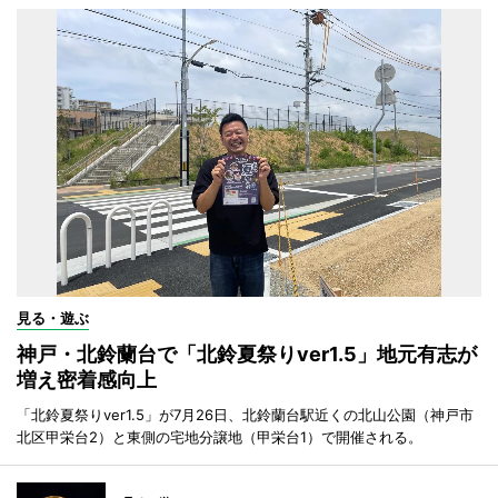
見る・遊ぶ
神戸・北鈴蘭台で「北鈴夏祭りver1.5」地元有志が
増え密着感向上
「北鈴夏祭りver1.5」が7月26日、北鈴蘭台駅近くの北山公園（神戸市
北区甲栄台2）と東側の宅地分譲地（甲栄台1）で開催される。