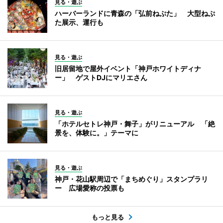
見る・遊ぶ
ハーバーランドに青森の「弘前ねぷた」 大型ねぷ
た展示、運行も
見る・遊ぶ
旧居留地で屋外イベント「神戸ホワイトディナ
ー」 ゲストDJにマリエさん
見る・遊ぶ
「ホテルセトレ神戸・舞子」がリニューアル 「絶
景を、体験に。」テーマに
見る・遊ぶ
神戸・花山駅周辺で「まちめぐり」スタンプラリ
ー 広場愛称の投票も
もっと見る