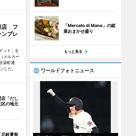
「Mercato di Mano」の総
菜店 フ
菜おまかせ盛り
ランプレ
ドット」を
もっと見る
no（メルカー
区栄町通
プンした。
ワールドフォトニュース
門店「だし
北区の地元
「北鈴夏祭