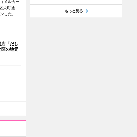
no（メルカー
区栄町通
もっと見る
プンした。
門店「だし
北区の地元