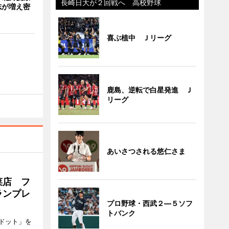
長崎日大が２回戦へ 高校野球
有志が増え密
喜ぶ植中 Ｊリーグ
鹿島、逆転で白星発進 Ｊ
リーグ
あいさつされる悠仁さま
菜店 フ
ランプレ
プロ野球・西武２―５ソフ
トバンク
ドット」を