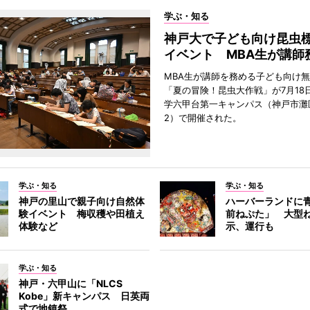
学ぶ・知る
神戸大で子ども向け昆虫
イベント MBA生が講師
MBA生が講師を務める子ども向け
「夏の冒険！昆虫大作戦」が7月18
学六甲台第一キャンパス（神戸市灘
2）で開催された。
学ぶ・知る
学ぶ・知る
神戸の里山で親子向け自然体
ハーバーランドに
験イベント 梅収穫や田植え
前ねぷた」 大型
体験など
示、運行も
学ぶ・知る
神戸・六甲山に「NLCS
Kobe」新キャンパス 日英両
式で地鎮祭