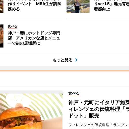
作りイベント MBA生が講師
りver1.5」地元
務める
着感向上
食べる
神戸・灘にホットドッグ専門
店 アメリカンな店とメニュ
ーで街の居場所に
もっと見る
食べる
神戸・元町にイタリア総
ィレンツェの伝統料理「
ドット」販売
フィレンツェの伝統料理「ランプレ