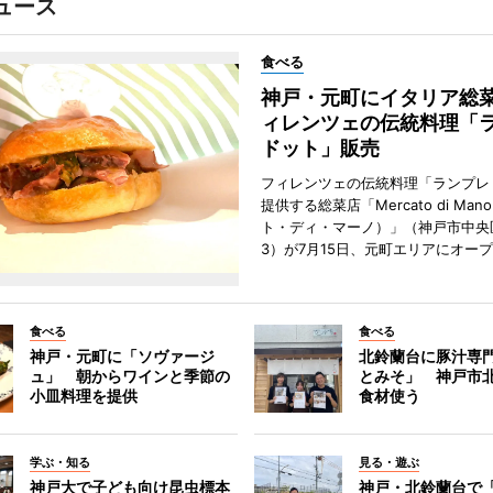
ュース
食べる
神戸・元町にイタリア総
ィレンツェの伝統料理「
ドット」販売
フィレンツェの伝統料理「ランプレ
提供する総菜店「Mercato di Ma
ト・ディ・マーノ）」（神戸市中央
3）が7月15日、元町エリアにオー
食べる
食べる
神戸・元町に「ソヴァージ
北鈴蘭台に豚汁専
ュ」 朝からワインと季節の
とみそ」 神戸市
小皿料理を提供
食材使う
学ぶ・知る
見る・遊ぶ
神戸大で子ども向け昆虫標本
神戸・北鈴蘭台で