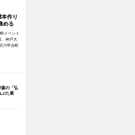
標本作り
務める
無料イベント
日、神戸大
区六甲台町
青森の「弘
ねぷた展