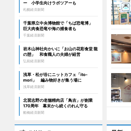
ー 小学生向けラボツアーも
札幌経済新聞
千葉県立中央博物館で「ちば恐竜博」
巨大肉食恐竜や海の捕食者も
千葉経済新聞
岩木山神社向かいに「お山の花彩食堂 龍
の憩」 和食職人の夫婦が経営
弘前経済新聞
浅草・松が谷にニットカフェ「ito-
mori」 編み物好きが集う場に
浅草経済新聞
北習志野の老舗精肉店「鳥吉」が創業
170周年 幕末から続くのれん守る
船橋経済新聞