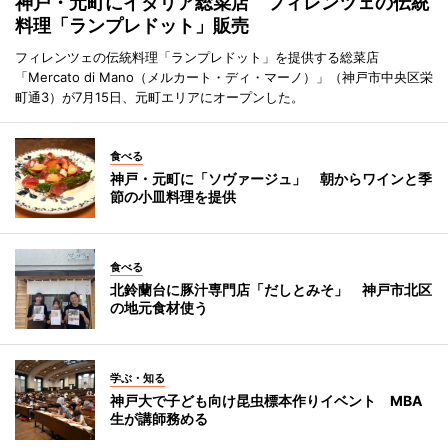
神戸・元町にイタリア総菜店 フィレンツェの伝統
料理「ランプレドット」販売
フィレンツェの伝統料理「ランプレドット」を提供する総菜店
「Mercato di Mano（メルカート・ディ・マーノ）」（神戸市中央区栄
町通3）が7月15日、元町エリアにオープンした。
食べる
神戸・元町に「ソヴァージュ」 朝からワインと季
節の小皿料理を提供
食べる
北鈴蘭台に豚汁専門店「だしとみそ」 神戸市北区
の地元食材使う
学ぶ・知る
神戸大で子ども向け昆虫標本作りイベント MBA
生が講師務める