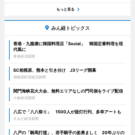
もっと見る
みん経トピックス
香港・九龍塘に韓国料理店「Social」 韓国定番料理を現
代風に
香港経済新聞
SC相模原、熊本と引き分け J3リーグ開幕
相模原町田経済新聞
関門海峡花火大会、無料エリアなしの門司側をライブ配信
小倉経済新聞
八広で「八八祭り」 1500人が提灯行列、多幸アートも
すみだ経済新聞
八戸の「騎馬打毬」、若手騎手の姿勇ましく 20年ぶりの