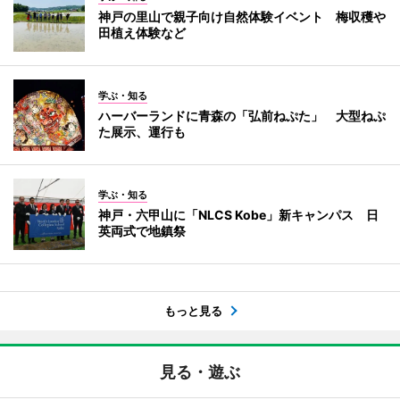
神戸の里山で親子向け自然体験イベント 梅収穫や
田植え体験など
学ぶ・知る
ハーバーランドに青森の「弘前ねぷた」 大型ねぷ
た展示、運行も
学ぶ・知る
神戸・六甲山に「NLCS Kobe」新キャンパス 日
英両式で地鎮祭
もっと見る
見る・遊ぶ