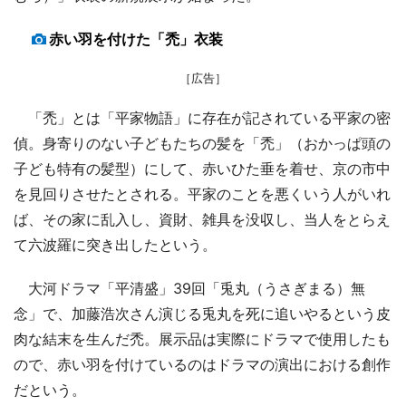
赤い羽を付けた「禿」衣装
［広告］
「禿」とは「平家物語」に存在が記されている平家の密
偵。身寄りのない子どもたちの髪を「禿」（おかっぱ頭の
子ども特有の髪型）にして、赤いひた垂を着せ、京の市中
を見回りさせたとされる。平家のことを悪くいう人がいれ
ば、その家に乱入し、資財、雑具を没収し、当人をとらえ
て六波羅に突き出したという。
大河ドラマ「平清盛」39回「兎丸（うさぎまる）無
念」で、加藤浩次さん演じる兎丸を死に追いやるという皮
肉な結末を生んだ禿。展示品は実際にドラマで使用したも
ので、赤い羽を付けているのはドラマの演出における創作
だという。