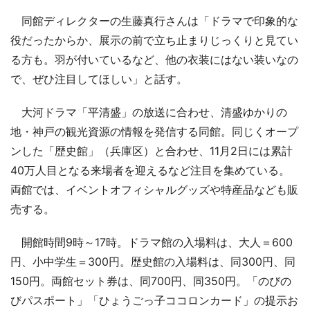
同館ディレクターの生藤真行さんは「ドラマで印象的な
役だったからか、展示の前で立ち止まりじっくりと見てい
る方も。羽が付いているなど、他の衣装にはない装いなの
で、ぜひ注目してほしい」と話す。
大河ドラマ「平清盛」の放送に合わせ、清盛ゆかりの
地・神戸の観光資源の情報を発信する同館。同じくオープ
ンした「歴史館」（兵庫区）と合わせ、11月2日には累計
40万人目となる来場者を迎えるなど注目を集めている。
両館では、イベントオフィシャルグッズや特産品なども販
売する。
開館時間9時～17時。ドラマ館の入場料は、大人＝600
円、小中学生＝300円。歴史館の入場料は、同300円、同
150円。両館セット券は、同700円、同350円。「のびの
びパスポート」「ひょうごっ子ココロンカード」の提示お