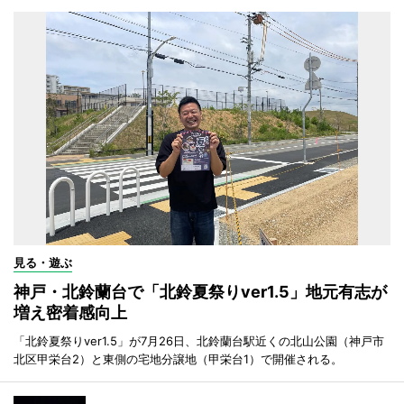
見る・遊ぶ
神戸・北鈴蘭台で「北鈴夏祭りver1.5」地元有志が
増え密着感向上
「北鈴夏祭りver1.5」が7月26日、北鈴蘭台駅近くの北山公園（神戸市
北区甲栄台2）と東側の宅地分譲地（甲栄台1）で開催される。