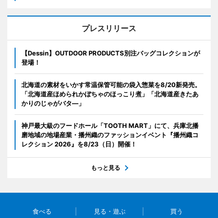
プレスリリース
【Dessin】OUTDOOR PRODUCTS別注バッグコレクションが
登場！
北海道の素材をいかす常温保管可能の袋入惣菜を8/20新発売。
「北海道産ほめられかぼちゃのほっこり煮」「北海道産きたあ
かりのじゃがバタ―」
神戸最大級のフードホール「TOOTH MART」にて、兵庫北播
磨地域の地場産業・播州織のファッションイベント『播州織コ
レクション 2026』を8/23（日）開催！
もっと見る
食べる
見る・遊ぶ
買う