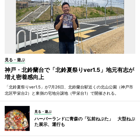
見る・遊ぶ
神戸・北鈴蘭台で「北鈴夏祭りver1.5」地元有志が
増え密着感向上
「北鈴夏祭りver1.5」が7月26日、北鈴蘭台駅近くの北山公園（神戸市
北区甲栄台2）と東側の宅地分譲地（甲栄台1）で開催される。
見る・遊ぶ
ハーバーランドに青森の「弘前ねぷた」 大型ねぷ
た展示、運行も