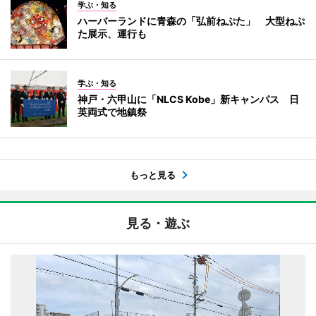
学ぶ・知る
ハーバーランドに青森の「弘前ねぷた」 大型ねぷ
た展示、運行も
学ぶ・知る
神戸・六甲山に「NLCS Kobe」新キャンパス 日
英両式で地鎮祭
もっと見る
見る・遊ぶ