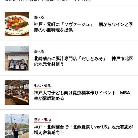
食べる
神戸・元町に「ソヴァージュ」 朝からワインと季
節の小皿料理を提供
食べる
北鈴蘭台に豚汁専門店「だしとみそ」 神戸市北区
の地元食材使う
学ぶ・知る
神戸大で子ども向け昆虫標本作りイベント MBA
生が講師務める
見る・遊ぶ
神戸・北鈴蘭台で「北鈴夏祭りver1.5」地元有志が
増え密着感向上