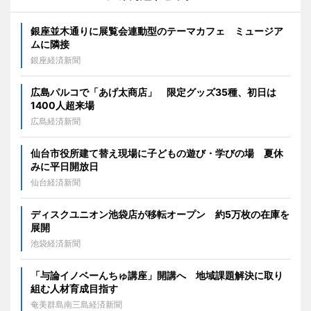
銀座並木通りに展覧会連動型のテーマカフェ ミュージア
ムに隣接
銀座経済新聞
広島パルコで「あげ太商店」 限定グッズ35種、初日は
1400人超来場
広島経済新聞
仙台市役所建て替え現場に子どもの遊び・学びの場 夏休
みに平日開放日
仙台経済新聞
ディスクユニオン池袋店が移転オープン 約5万枚の在庫を
展開
池袋経済新聞
「与論イノベーんちゅ講座」開講へ 地域課題解決に取り
組む人材育成目指す
奄美群島南三島経済新聞