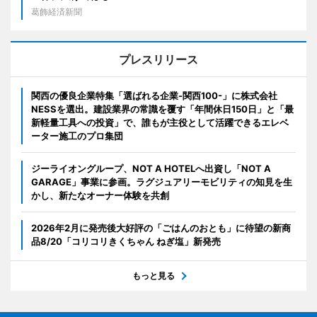
葛飾経済新聞
プレスリリース
関西の優良企業特集「選ばれる企業-関西100-」に株式会社
NESSを選出。建設業界の常識を覆す「年間休日150日」と「最
新軽量工具への投資」で、誰もが主役として活躍できるエレベ
ーター施工のプロ集団
ジーライオングループ、NOT A HOTELへ出資し「NOT A
GARAGE」事業に参画。ラグジュアリーモビリティの知見を生
かし、新たなオーナー体験を共創
2026年2月に発売後大好評の「ごはんのおとも」に待望の新商
品8/20「コリコリきくちゃん ねぎ塩」新発売
もっと見る