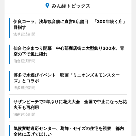
みん経トピックス
伊良コーラ、浅草観音前に直営5店舗目 「300年続く店」
目指す
浅草経済新聞
仙台七夕まつり開幕 中心部商店街に大型飾り300本、青
空の下で風に揺れ
仙台経済新聞
博多で水遊びイベント 映画「ミニオンズ＆モンスター
ズ」とコラボ
博多経済新聞
サザンビーチで2年ぶりに花火大会 全国で中止になった花
火玉も再利用
湘南経済新聞
気候変動適応センター、葛飾・セイズの住宅を視察 都内
全体に広げてほしい