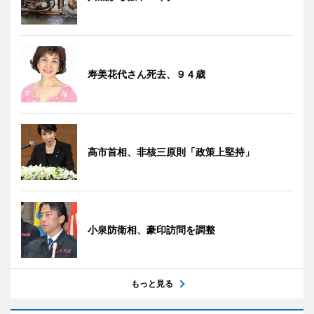
寿美花代さん死去、９４歳
高市首相、非核三原則「政策上堅持」
小泉防衛相、豪印訪問を調整
もっと見る