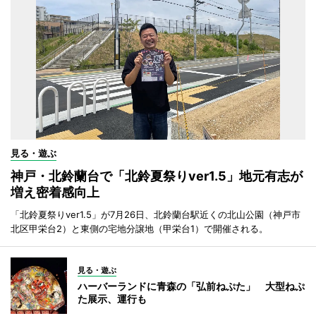
見る・遊ぶ
神戸・北鈴蘭台で「北鈴夏祭りver1.5」地元有志が
増え密着感向上
「北鈴夏祭りver1.5」が7月26日、北鈴蘭台駅近くの北山公園（神戸市
北区甲栄台2）と東側の宅地分譲地（甲栄台1）で開催される。
見る・遊ぶ
ハーバーランドに青森の「弘前ねぷた」 大型ねぷ
た展示、運行も