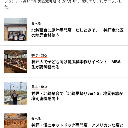
ジュ）」（神戸市中央区元町通3）が7月9日、元町エリアにオープンし
た。
食べる
北鈴蘭台に豚汁専門店「だしとみそ」 神戸市北区
の地元食材使う
学ぶ・知る
神戸大で子ども向け昆虫標本作りイベント MBA
生が講師務める
見る・遊ぶ
神戸・北鈴蘭台で「北鈴夏祭りver1.5」地元有志が
増え密着感向上
食べる
神戸・灘にホットドッグ専門店 アメリカンな店と