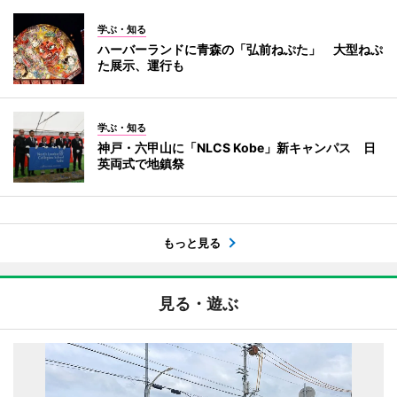
学ぶ・知る
ハーバーランドに青森の「弘前ねぷた」 大型ねぷ
た展示、運行も
学ぶ・知る
神戸・六甲山に「NLCS Kobe」新キャンパス 日
英両式で地鎮祭
もっと見る
見る・遊ぶ