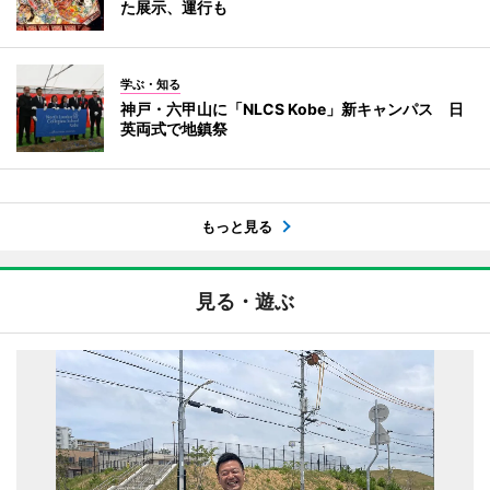
た展示、運行も
学ぶ・知る
神戸・六甲山に「NLCS Kobe」新キャンパス 日
英両式で地鎮祭
もっと見る
見る・遊ぶ