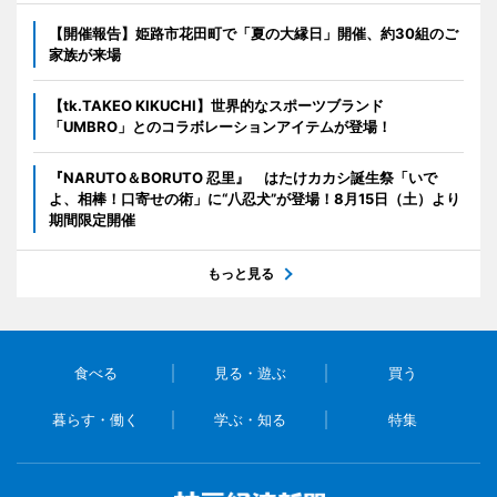
【開催報告】姫路市花田町で「夏の大縁日」開催、約30組のご
家族が来場
【tk.TAKEO KIKUCHI】世界的なスポーツブランド
「UMBRO」とのコラボレーションアイテムが登場！
『NARUTO＆BORUTO 忍里』 はたけカカシ誕生祭「いで
よ、相棒！口寄せの術」に“八忍犬”が登場！8月15日（土）より
期間限定開催
もっと見る
食べる
見る・遊ぶ
買う
暮らす・働く
学ぶ・知る
特集