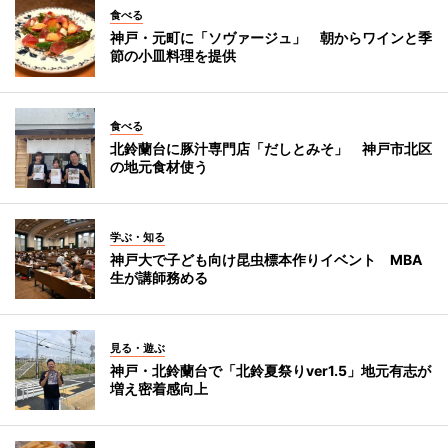
食べる
神戸・元町に「ソヴァージュ」 朝からワインと季
節の小皿料理を提供
食べる
北鈴蘭台に豚汁専門店「だしとみそ」 神戸市北区
の地元食材使う
学ぶ・知る
神戸大で子ども向け昆虫標本作りイベント MBA
生が講師務める
見る・遊ぶ
神戸・北鈴蘭台で「北鈴夏祭りver1.5」地元有志が
増え密着感向上