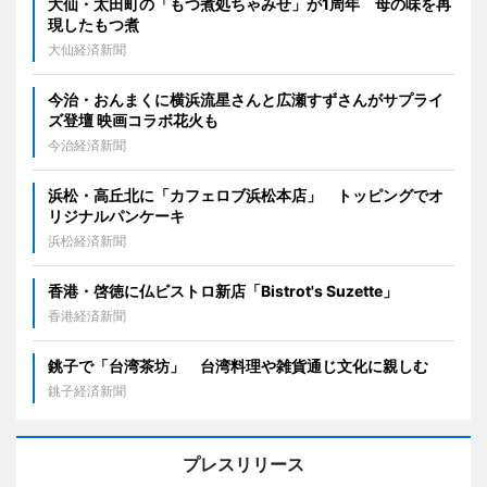
大仙・太田町の「もつ煮処ちゃみせ」が1周年 母の味を再
現したもつ煮
大仙経済新聞
今治・おんまくに横浜流星さんと広瀬すずさんがサプライ
ズ登壇 映画コラボ花火も
今治経済新聞
浜松・高丘北に「カフェロブ浜松本店」 トッピングでオ
リジナルパンケーキ
浜松経済新聞
香港・啓徳に仏ビストロ新店「Bistrot's Suzette」
香港経済新聞
銚子で「台湾茶坊」 台湾料理や雑貨通じ文化に親しむ
銚子経済新聞
プレスリリース