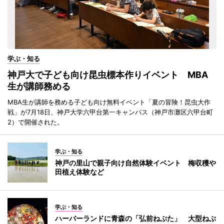
学ぶ・知る
神戸大で子ども向け昆虫標本作りイベント MBA
生が講師務める
MBA生が講師を務める子ども向け無料イベント「夏の冒険！昆虫大作
戦」が7月18日、神戸大学六甲台第一キャンパス（神戸市灘区六甲台町
2）で開催された。
学ぶ・知る
神戸の里山で親子向け自然体験イベント 梅収穫や
田植え体験など
学ぶ・知る
ハーバーランドに青森の「弘前ねぷた」 大型ねぷ