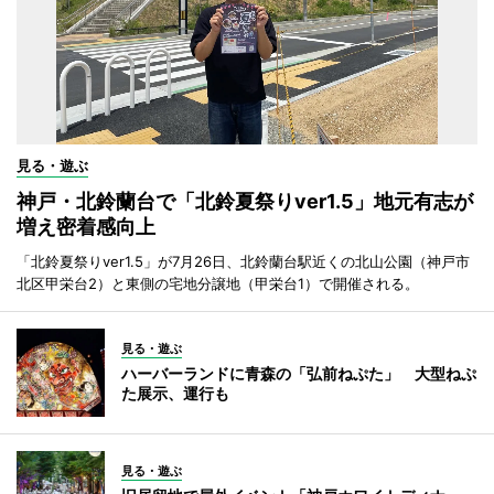
見る・遊ぶ
神戸・北鈴蘭台で「北鈴夏祭りver1.5」地元有志が
増え密着感向上
「北鈴夏祭りver1.5」が7月26日、北鈴蘭台駅近くの北山公園（神戸市
北区甲栄台2）と東側の宅地分譲地（甲栄台1）で開催される。
見る・遊ぶ
ハーバーランドに青森の「弘前ねぷた」 大型ねぷ
た展示、運行も
見る・遊ぶ