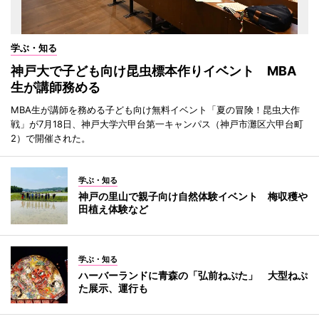
学ぶ・知る
神戸大で子ども向け昆虫標本作りイベント MBA
生が講師務める
MBA生が講師を務める子ども向け無料イベント「夏の冒険！昆虫大作
戦」が7月18日、神戸大学六甲台第一キャンパス（神戸市灘区六甲台町
2）で開催された。
学ぶ・知る
神戸の里山で親子向け自然体験イベント 梅収穫や
田植え体験など
学ぶ・知る
ハーバーランドに青森の「弘前ねぷた」 大型ねぷ
た展示、運行も