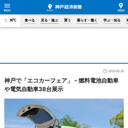
36°C
食べる
見る・遊ぶ
買う
暮らす・働く
学ぶ・知る
2010.05.18
神戸で「エコカーフェア」－燃料電池自動車
や電気自動車38台展示