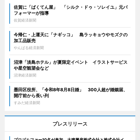
佐賀に「ばくてん屋」 「シルク・ドゥ・ソレイユ」元パ
フォーマーが指導
佐賀経済新聞
今帰仁・上運天に「ナギッコ」 島ラッキョウやモズクの
加工品販売
やんばる経済新聞
沼津「淡島ホテル」が夏限定イベント イラストサービス
や星空観望会など
沼津経済新聞
墨田区役所、「令和8年8月8日婚」 300人超が婚姻届、
開庁前から長い列
すみだ経済新聞
プレスリリース
プロゴルファー10名が参加 大建興産株式会社と株式会社イ