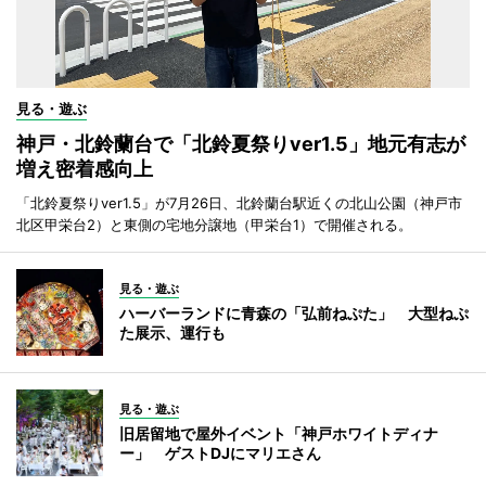
見る・遊ぶ
神戸・北鈴蘭台で「北鈴夏祭りver1.5」地元有志が
増え密着感向上
「北鈴夏祭りver1.5」が7月26日、北鈴蘭台駅近くの北山公園（神戸市
北区甲栄台2）と東側の宅地分譲地（甲栄台1）で開催される。
見る・遊ぶ
ハーバーランドに青森の「弘前ねぷた」 大型ねぷ
た展示、運行も
見る・遊ぶ
旧居留地で屋外イベント「神戸ホワイトディナ
ー」 ゲストDJにマリエさん