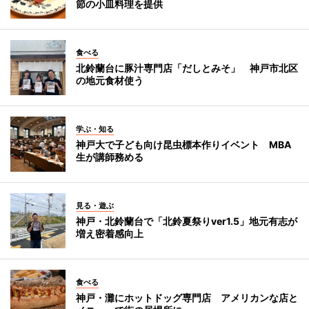
節の小皿料理を提供
食べる
北鈴蘭台に豚汁専門店「だしとみそ」 神戸市北区
の地元食材使う
学ぶ・知る
神戸大で子ども向け昆虫標本作りイベント MBA
生が講師務める
見る・遊ぶ
神戸・北鈴蘭台で「北鈴夏祭りver1.5」地元有志が
増え密着感向上
食べる
神戸・灘にホットドッグ専門店 アメリカンな店と