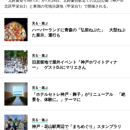
「北鈴夏祭りver1.5」が7月26日、北鈴蘭台駅近くの北山公園（神戸市
北区甲栄台2）と東側の宅地分譲地（甲栄台1）で開催される。
見る・遊ぶ
ハーバーランドに青森の「弘前ねぷた」 大型ねぷ
た展示、運行も
見る・遊ぶ
旧居留地で屋外イベント「神戸ホワイトディナ
ー」 ゲストDJにマリエさん
見る・遊ぶ
「ホテルセトレ神戸・舞子」がリニューアル 「絶
景を、体験に。」テーマに
見る・遊ぶ
神戸・花山駅周辺で「まちめぐり」スタンプラリ