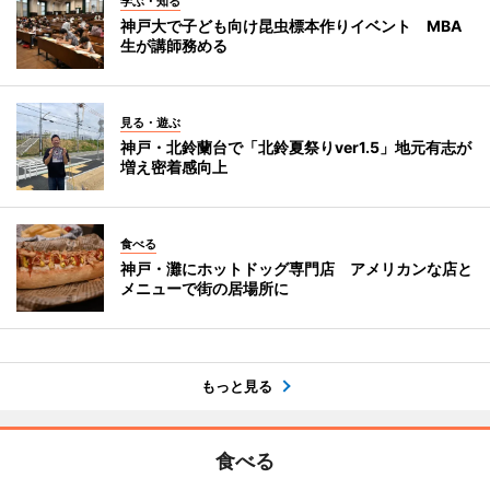
学ぶ・知る
神戸大で子ども向け昆虫標本作りイベント MBA
生が講師務める
見る・遊ぶ
神戸・北鈴蘭台で「北鈴夏祭りver1.5」地元有志が
増え密着感向上
食べる
神戸・灘にホットドッグ専門店 アメリカンな店と
メニューで街の居場所に
もっと見る
食べる