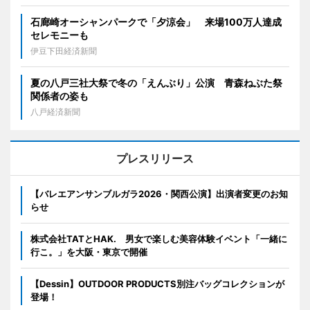
石廊崎オーシャンパークで「夕涼会」 来場100万人達成
セレモニーも
伊豆下田経済新聞
夏の八戸三社大祭で冬の「えんぶり」公演 青森ねぶた祭
関係者の姿も
八戸経済新聞
プレスリリース
【バレエアンサンブルガラ2026・関西公演】出演者変更のお知
らせ
株式会社TATとHAK. 男女で楽しむ美容体験イベント「一緒に
行こ。」を大阪・東京で開催
【Dessin】OUTDOOR PRODUCTS別注バッグコレクションが
登場！