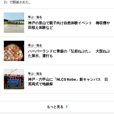
2）で開催された。
学ぶ・知る
神戸の里山で親子向け自然体験イベント 梅収穫や
田植え体験など
学ぶ・知る
ハーバーランドに青森の「弘前ねぷた」 大型ねぷ
た展示、運行も
学ぶ・知る
神戸・六甲山に「NLCS Kobe」新キャンパス 日
英両式で地鎮祭
もっと見る