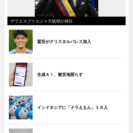
デラエスプリエジャ大統領が就任
冨安がクリスタルパレス加入
生成ＡＩ、被災地照らす
インドネシアに「ドラえもん」１６人