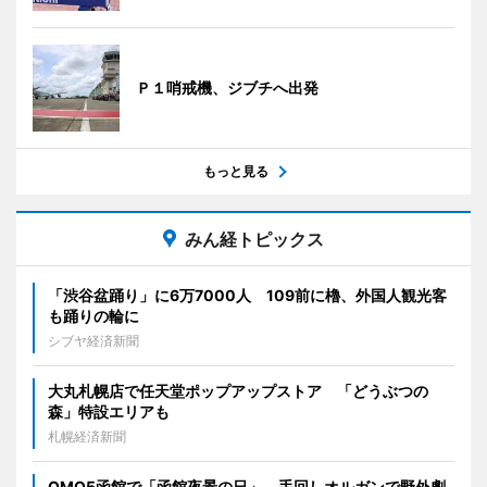
Ｐ１哨戒機、ジブチへ出発
もっと見る
みん経トピックス
「渋谷盆踊り」に6万7000人 109前に櫓、外国人観光客
も踊りの輪に
シブヤ経済新聞
大丸札幌店で任天堂ポップアップストア 「どうぶつの
森」特設エリアも
札幌経済新聞
OMO5函館で「函館夜景の日」 手回しオルガンで野外劇