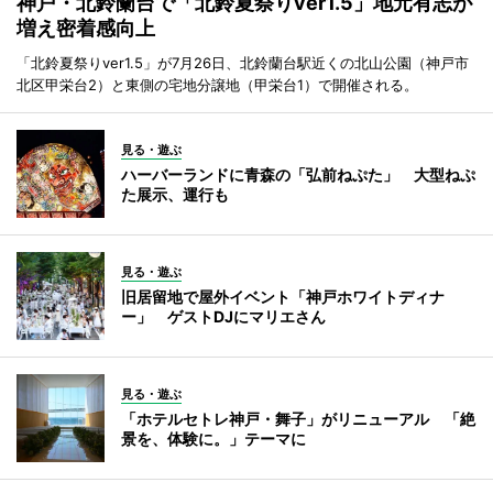
神戸・北鈴蘭台で「北鈴夏祭りver1.5」地元有志が
増え密着感向上
「北鈴夏祭りver1.5」が7月26日、北鈴蘭台駅近くの北山公園（神戸市
北区甲栄台2）と東側の宅地分譲地（甲栄台1）で開催される。
見る・遊ぶ
ハーバーランドに青森の「弘前ねぷた」 大型ねぷ
た展示、運行も
見る・遊ぶ
旧居留地で屋外イベント「神戸ホワイトディナ
ー」 ゲストDJにマリエさん
見る・遊ぶ
「ホテルセトレ神戸・舞子」がリニューアル 「絶
景を、体験に。」テーマに