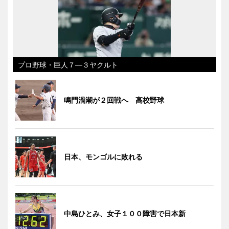
プロ野球・巨人７―３ヤクルト
鳴門渦潮が２回戦へ 高校野球
日本、モンゴルに敗れる
中島ひとみ、女子１００障害で日本新