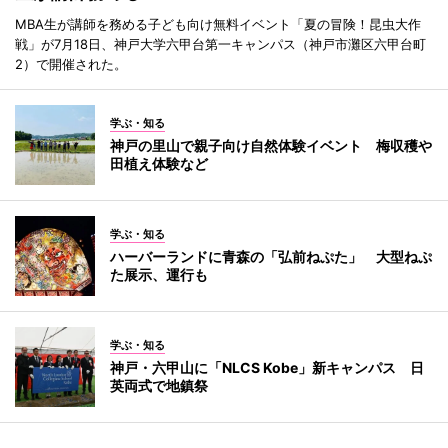
MBA生が講師を務める子ども向け無料イベント「夏の冒険！昆虫大作
戦」が7月18日、神戸大学六甲台第一キャンパス（神戸市灘区六甲台町
2）で開催された。
学ぶ・知る
神戸の里山で親子向け自然体験イベント 梅収穫や
田植え体験など
学ぶ・知る
ハーバーランドに青森の「弘前ねぷた」 大型ねぷ
た展示、運行も
学ぶ・知る
神戸・六甲山に「NLCS Kobe」新キャンパス 日
英両式で地鎮祭