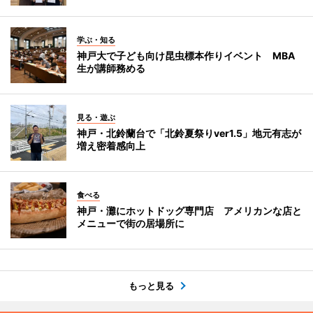
学ぶ・知る
神戸大で子ども向け昆虫標本作りイベント MBA
生が講師務める
見る・遊ぶ
神戸・北鈴蘭台で「北鈴夏祭りver1.5」地元有志が
増え密着感向上
食べる
神戸・灘にホットドッグ専門店 アメリカンな店と
メニューで街の居場所に
もっと見る