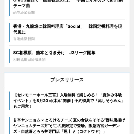
テーマ曲
函館経済新聞
香港・九龍塘に韓国料理店「Social」 韓国定番料理を現
代風に
香港経済新聞
SC相模原、熊本と引き分け J3リーグ開幕
相模原町田経済新聞
プレスリリース
【セレモニーホール三宮】入場無料で楽しめる！「夏休み体験
イベント」を8月20日(木)に開催｜予約特典で「流しそうめん」
もご用意！
甘辛ヤンニョム × とろけるチーズ 夏の食欲をそそる“旨味唐揚げ
ヤンニョムチーズ丼”がこの夏限定で登場。阪急西宮ガーデン
ズ・自然薯とろろ丼専門店「黒十ヤ（コクトウヤ）」