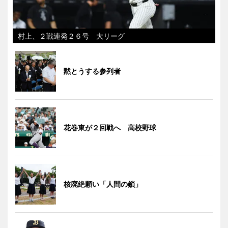
村上、２戦連発２６号 大リーグ
黙とうする参列者
花巻東が２回戦へ 高校野球
核廃絶願い「人間の鎖」