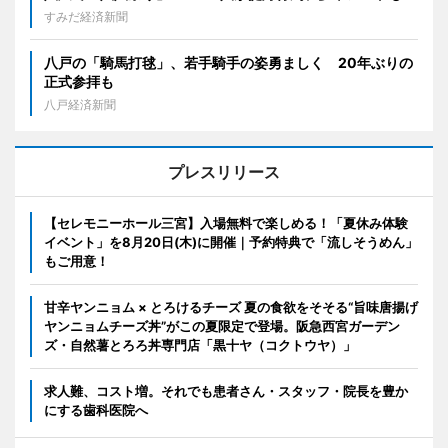
すみだ経済新聞
八戸の「騎馬打毬」、若手騎手の姿勇ましく 20年ぶりの
正式参拝も
八戸経済新聞
プレスリリース
【セレモニーホール三宮】入場無料で楽しめる！「夏休み体験
イベント」を8月20日(木)に開催｜予約特典で「流しそうめん」
もご用意！
甘辛ヤンニョム × とろけるチーズ 夏の食欲をそそる“旨味唐揚げ
ヤンニョムチーズ丼”がこの夏限定で登場。阪急西宮ガーデン
ズ・自然薯とろろ丼専門店「黒十ヤ（コクトウヤ）」
求人難、コスト増。それでも患者さん・スタッフ・院長を豊か
にする歯科医院へ