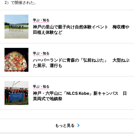
2）で開催された。
学ぶ・知る
神戸の里山で親子向け自然体験イベント 梅収穫や
田植え体験など
学ぶ・知る
ハーバーランドに青森の「弘前ねぷた」 大型ねぷ
た展示、運行も
学ぶ・知る
神戸・六甲山に「NLCS Kobe」新キャンパス 日
英両式で地鎮祭
もっと見る