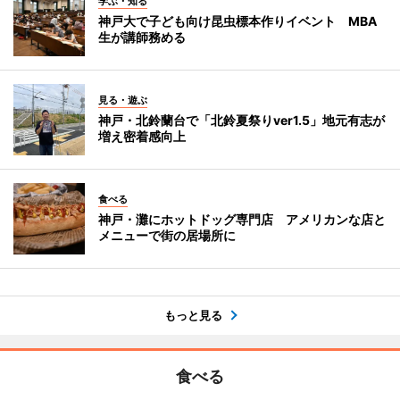
学ぶ・知る
神戸大で子ども向け昆虫標本作りイベント MBA
生が講師務める
見る・遊ぶ
神戸・北鈴蘭台で「北鈴夏祭りver1.5」地元有志が
増え密着感向上
食べる
神戸・灘にホットドッグ専門店 アメリカンな店と
メニューで街の居場所に
もっと見る
食べる