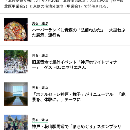
「北鈴夏祭りver1.5」が7月26日、北鈴蘭台駅近くの北山公園（神戸市
北区甲栄台2）と東側の宅地分譲地（甲栄台1）で開催される。
見る・遊ぶ
ハーバーランドに青森の「弘前ねぷた」 大型ねぷ
た展示、運行も
見る・遊ぶ
旧居留地で屋外イベント「神戸ホワイトディナ
ー」 ゲストDJにマリエさん
見る・遊ぶ
「ホテルセトレ神戸・舞子」がリニューアル 「絶
景を、体験に。」テーマに
見る・遊ぶ
神戸・花山駅周辺で「まちめぐり」スタンプラリ