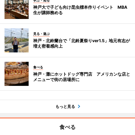
学ぶ・知る
神戸大で子ども向け昆虫標本作りイベント MBA
生が講師務める
見る・遊ぶ
神戸・北鈴蘭台で「北鈴夏祭りver1.5」地元有志が
増え密着感向上
食べる
神戸・灘にホットドッグ専門店 アメリカンな店と
メニューで街の居場所に
もっと見る
食べる