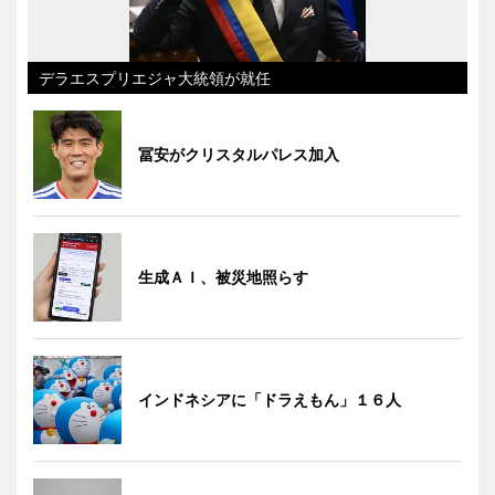
デラエスプリエジャ大統領が就任
冨安がクリスタルパレス加入
生成ＡＩ、被災地照らす
インドネシアに「ドラえもん」１６人