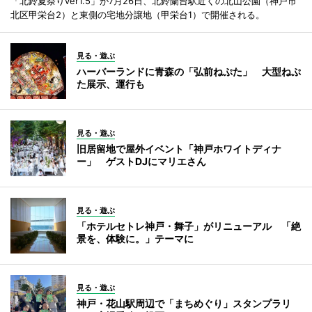
「北鈴夏祭りver1.5」が7月26日、北鈴蘭台駅近くの北山公園（神戸市
北区甲栄台2）と東側の宅地分譲地（甲栄台1）で開催される。
見る・遊ぶ
ハーバーランドに青森の「弘前ねぷた」 大型ねぷ
た展示、運行も
見る・遊ぶ
旧居留地で屋外イベント「神戸ホワイトディナ
ー」 ゲストDJにマリエさん
見る・遊ぶ
「ホテルセトレ神戸・舞子」がリニューアル 「絶
景を、体験に。」テーマに
見る・遊ぶ
神戸・花山駅周辺で「まちめぐり」スタンプラリ