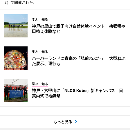
2）で開催された。
学ぶ・知る
神戸の里山で親子向け自然体験イベント 梅収穫や
田植え体験など
学ぶ・知る
ハーバーランドに青森の「弘前ねぷた」 大型ねぷ
た展示、運行も
学ぶ・知る
神戸・六甲山に「NLCS Kobe」新キャンパス 日
英両式で地鎮祭
もっと見る