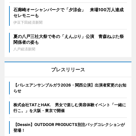
石廊崎オーシャンパークで「夕涼会」 来場100万人達成
セレモニーも
伊豆下田経済新聞
夏の八戸三社大祭で冬の「えんぶり」公演 青森ねぶた祭
関係者の姿も
八戸経済新聞
プレスリリース
【バレエアンサンブルガラ2026・関西公演】出演者変更のお知
らせ
株式会社TATとHAK. 男女で楽しむ美容体験イベント「一緒に
行こ。」を大阪・東京で開催
【Dessin】OUTDOOR PRODUCTS別注バッグコレクションが
登場！