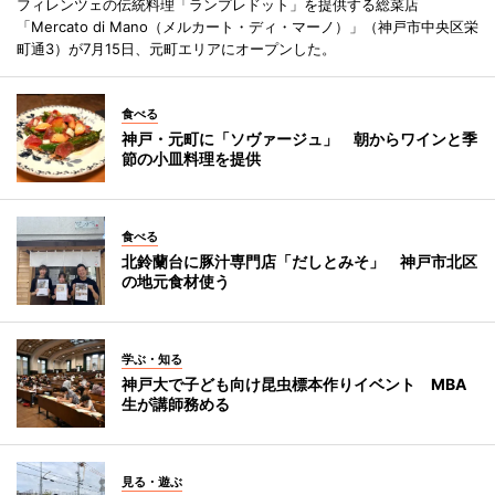
フィレンツェの伝統料理「ランプレドット」を提供する総菜店
「Mercato di Mano（メルカート・ディ・マーノ）」（神戸市中央区栄
町通3）が7月15日、元町エリアにオープンした。
食べる
神戸・元町に「ソヴァージュ」 朝からワインと季
節の小皿料理を提供
食べる
北鈴蘭台に豚汁専門店「だしとみそ」 神戸市北区
の地元食材使う
学ぶ・知る
神戸大で子ども向け昆虫標本作りイベント MBA
生が講師務める
見る・遊ぶ