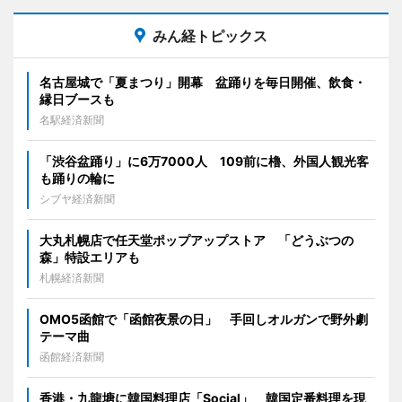
みん経トピックス
名古屋城で「夏まつり」開幕 盆踊りを毎日開催、飲食・
縁日ブースも
名駅経済新聞
「渋谷盆踊り」に6万7000人 109前に櫓、外国人観光客
も踊りの輪に
シブヤ経済新聞
大丸札幌店で任天堂ポップアップストア 「どうぶつの
森」特設エリアも
札幌経済新聞
OMO5函館で「函館夜景の日」 手回しオルガンで野外劇
テーマ曲
函館経済新聞
香港・九龍塘に韓国料理店「Social」 韓国定番料理を現