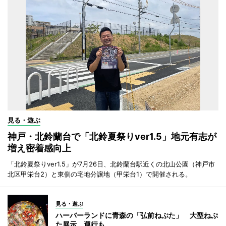
見る・遊ぶ
神戸・北鈴蘭台で「北鈴夏祭りver1.5」地元有志が
増え密着感向上
「北鈴夏祭りver1.5」が7月26日、北鈴蘭台駅近くの北山公園（神戸市
北区甲栄台2）と東側の宅地分譲地（甲栄台1）で開催される。
見る・遊ぶ
ハーバーランドに青森の「弘前ねぷた」 大型ねぷ
た展示、運行も