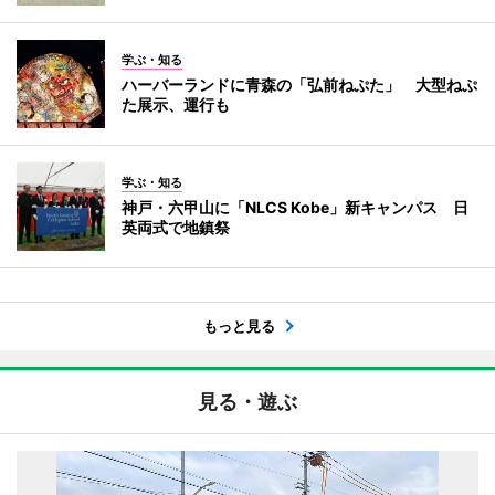
学ぶ・知る
ハーバーランドに青森の「弘前ねぷた」 大型ねぷ
た展示、運行も
学ぶ・知る
神戸・六甲山に「NLCS Kobe」新キャンパス 日
英両式で地鎮祭
もっと見る
見る・遊ぶ