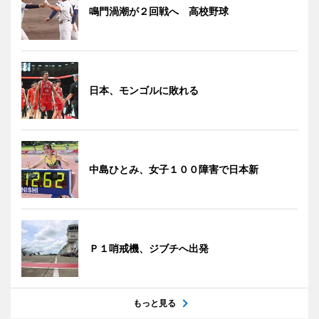
鳴門渦潮が２回戦へ 高校野球
日本、モンゴルに敗れる
中島ひとみ、女子１００障害で日本新
Ｐ１哨戒機、ジブチへ出発
もっと見る