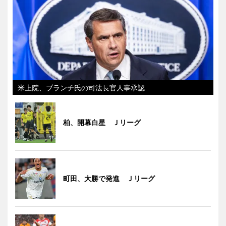
米上院、ブランチ氏の司法長官人事承認
柏、開幕白星 Ｊリーグ
町田、大勝で発進 Ｊリーグ