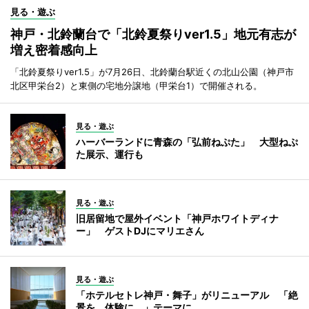
見る・遊ぶ
神戸・北鈴蘭台で「北鈴夏祭りver1.5」地元有志が
増え密着感向上
「北鈴夏祭りver1.5」が7月26日、北鈴蘭台駅近くの北山公園（神戸市
北区甲栄台2）と東側の宅地分譲地（甲栄台1）で開催される。
見る・遊ぶ
ハーバーランドに青森の「弘前ねぷた」 大型ねぷ
た展示、運行も
見る・遊ぶ
旧居留地で屋外イベント「神戸ホワイトディナ
ー」 ゲストDJにマリエさん
見る・遊ぶ
「ホテルセトレ神戸・舞子」がリニューアル 「絶
景を、体験に。」テーマに