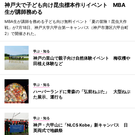
神戸大で子ども向け昆虫標本作りイベント MBA
生が講師務める
MBA生が講師を務める子ども向け無料イベント「夏の冒険！昆虫大作
戦」が7月18日、神戸大学六甲台第一キャンパス（神戸市灘区六甲台町
2）で開催された。
学ぶ・知る
神戸の里山で親子向け自然体験イベント 梅収穫や
田植え体験など
学ぶ・知る
ハーバーランドに青森の「弘前ねぷた」 大型ねぷ
た展示、運行も
学ぶ・知る
神戸・六甲山に「NLCS Kobe」新キャンパス 日
英両式で地鎮祭