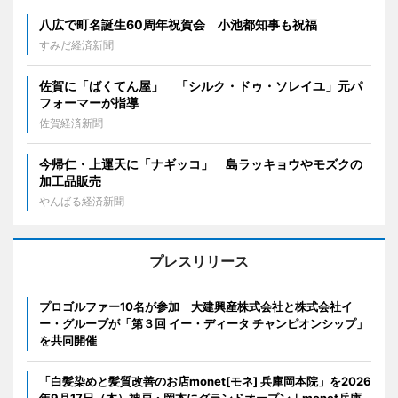
八広で町名誕生60周年祝賀会 小池都知事も祝福
すみだ経済新聞
佐賀に「ばくてん屋」 「シルク・ドゥ・ソレイユ」元パ
フォーマーが指導
佐賀経済新聞
今帰仁・上運天に「ナギッコ」 島ラッキョウやモズクの
加工品販売
やんばる経済新聞
プレスリリース
プロゴルファー10名が参加 大建興産株式会社と株式会社イ
ー・グルーブが「第３回 イー・ディータ チャンピオンシップ」
を共同開催
「白髪染めと髪質改善のお店monet[モネ] 兵庫岡本院」を2026