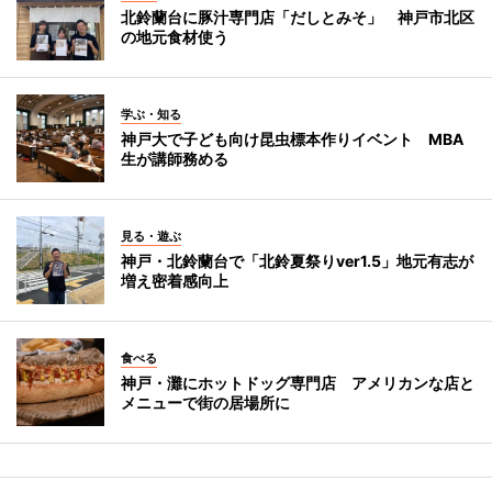
北鈴蘭台に豚汁専門店「だしとみそ」 神戸市北区
の地元食材使う
学ぶ・知る
神戸大で子ども向け昆虫標本作りイベント MBA
生が講師務める
見る・遊ぶ
神戸・北鈴蘭台で「北鈴夏祭りver1.5」地元有志が
増え密着感向上
食べる
神戸・灘にホットドッグ専門店 アメリカンな店と
メニューで街の居場所に