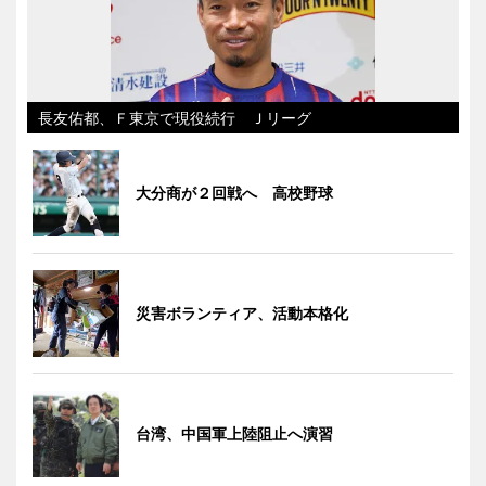
長友佑都、Ｆ東京で現役続行 Ｊリーグ
大分商が２回戦へ 高校野球
災害ボランティア、活動本格化
台湾、中国軍上陸阻止へ演習