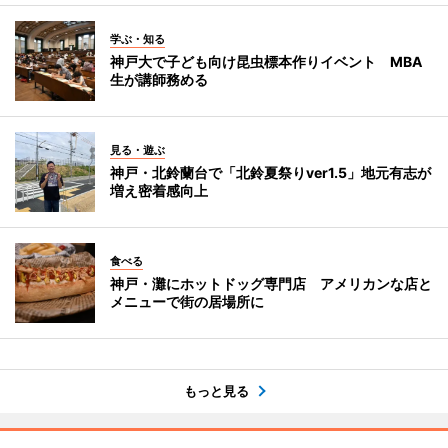
学ぶ・知る
神戸大で子ども向け昆虫標本作りイベント MBA
生が講師務める
見る・遊ぶ
神戸・北鈴蘭台で「北鈴夏祭りver1.5」地元有志が
増え密着感向上
食べる
神戸・灘にホットドッグ専門店 アメリカンな店と
メニューで街の居場所に
もっと見る