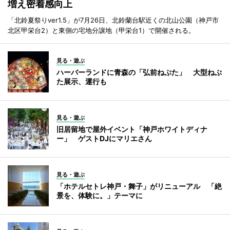
増え密着感向上
「北鈴夏祭りver1.5」が7月26日、北鈴蘭台駅近くの北山公園（神戸市
北区甲栄台2）と東側の宅地分譲地（甲栄台1）で開催される。
見る・遊ぶ
ハーバーランドに青森の「弘前ねぷた」 大型ねぷ
た展示、運行も
見る・遊ぶ
旧居留地で屋外イベント「神戸ホワイトディナ
ー」 ゲストDJにマリエさん
見る・遊ぶ
「ホテルセトレ神戸・舞子」がリニューアル 「絶
景を、体験に。」テーマに