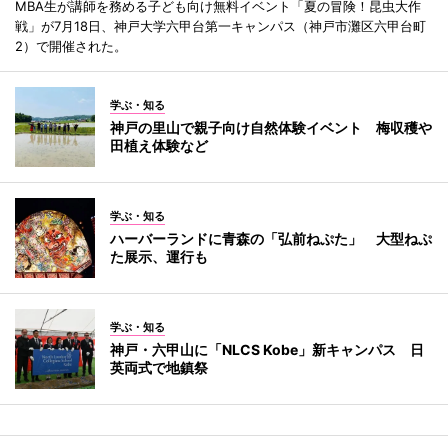
MBA生が講師を務める子ども向け無料イベント「夏の冒険！昆虫大作
戦」が7月18日、神戸大学六甲台第一キャンパス（神戸市灘区六甲台町
2）で開催された。
学ぶ・知る
神戸の里山で親子向け自然体験イベント 梅収穫や
田植え体験など
学ぶ・知る
ハーバーランドに青森の「弘前ねぷた」 大型ねぷ
た展示、運行も
学ぶ・知る
神戸・六甲山に「NLCS Kobe」新キャンパス 日
英両式で地鎮祭