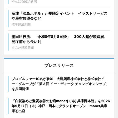
やんばる経済新聞
沼津「淡島ホテル」が夏限定イベント イラストサービス
や星空観望会など
沼津経済新聞
墨田区役所、「令和8年8月8日婚」 300人超が婚姻届、
開庁前から長い列
すみだ経済新聞
プレスリリース
プロゴルファー10名が参加 大建興産株式会社と株式会社イ
ー・グルーブが「第３回 イー・ディータ チャンピオンシップ」
を共同開催
「白髪染めと髪質改善のお店monet[モネ] 兵庫岡本院」を2026
年9月17日（木）神戸・岡本にグランドオープン｜monet兵庫
県初出店