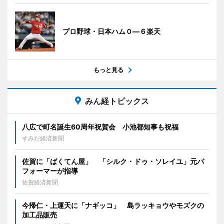
プロ野球・日本ハム０―６楽天
もっと見る
みん経トピックス
八広で町名誕生60周年祝賀会 小池都知事も祝福
すみだ経済新聞
佐賀に「ばくてん屋」 「シルク・ドゥ・ソレイユ」元パ
フォーマーが指導
佐賀経済新聞
今帰仁・上運天に「ナギッコ」 島ラッキョウやモズクの
加工品販売