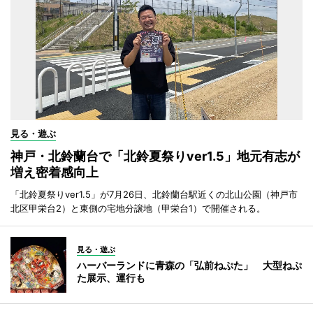
見る・遊ぶ
神戸・北鈴蘭台で「北鈴夏祭りver1.5」地元有志が
増え密着感向上
「北鈴夏祭りver1.5」が7月26日、北鈴蘭台駅近くの北山公園（神戸市
北区甲栄台2）と東側の宅地分譲地（甲栄台1）で開催される。
見る・遊ぶ
ハーバーランドに青森の「弘前ねぷた」 大型ねぷ
た展示、運行も