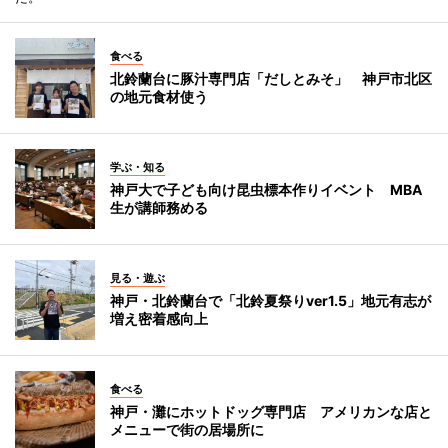
食べる
北鈴蘭台に豚汁専門店「だしとみそ」 神戸市北区
の地元食材使う
学ぶ・知る
神戸大で子ども向け昆虫標本作りイベント MBA
生が講師務める
見る・遊ぶ
神戸・北鈴蘭台で「北鈴夏祭りver1.5」地元有志が
増え密着感向上
食べる
神戸・灘にホットドッグ専門店 アメリカンな店と
メニューで街の居場所に