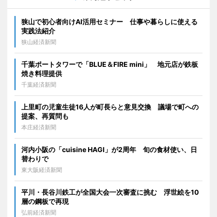
狭山で初心者向けAI活用セミナー 仕事や暮らしに使える
実践法紹介
狭山経済新聞
千葉ポートタワーで「BLUE＆FIRE mini」 地元店が鉄板
焼き料理提供
千葉経済新聞
上里町の児童生徒16人が町長らと意見交換 議場で町への
提案、再質問も
本庄経済新聞
河内小阪の「cuisine HAGI」が2周年 旬の食材使い、日
替わりで
東大阪経済新聞
平川・長谷川鉄工が全国大会一次審査に挑む 浮世絵を10
層の鋼板で再現
弘前経済新聞