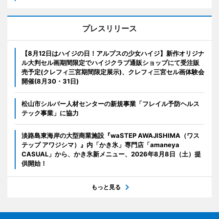
プレスリリース
【8月12日はハイジの日！アルプスの少女ハイジ】新作オリジナ
ル大判セル画期間限定でハイジクラブ通販ショップにて受注販
売予定(クレフィ三宮期間限定展示)、クレフィ三宮セル画体験会
開催(8月30・31日)
松山市シルバー人材センターの新規事業「フレイル予防ヘルス
テック事業」に協力
淡路島東海岸の大型商業施設『waSTEP AWAJISHIMA（ワス
テップ アワジシマ）』内「かき氷」専門店「amaneya
CASUAL」から、かき氷新メニュー、2026年8月8日（土）提
供開始！
もっと見る