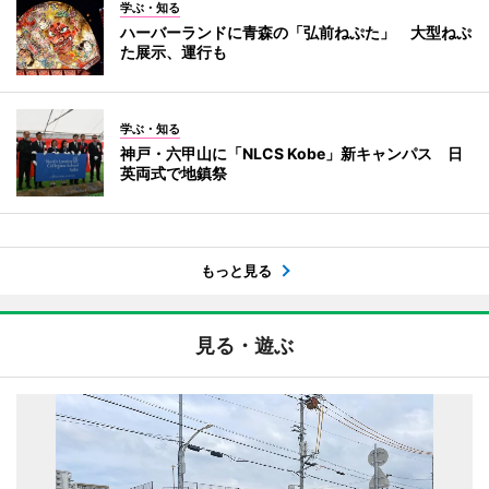
学ぶ・知る
ハーバーランドに青森の「弘前ねぷた」 大型ねぷ
た展示、運行も
学ぶ・知る
神戸・六甲山に「NLCS Kobe」新キャンパス 日
英両式で地鎮祭
もっと見る
見る・遊ぶ