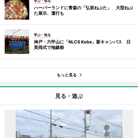
学ぶ・知る
ハーバーランドに青森の「弘前ねぷた」 大型ねぷ
た展示、運行も
学ぶ・知る
神戸・六甲山に「NLCS Kobe」新キャンパス 日
英両式で地鎮祭
もっと見る
見る・遊ぶ