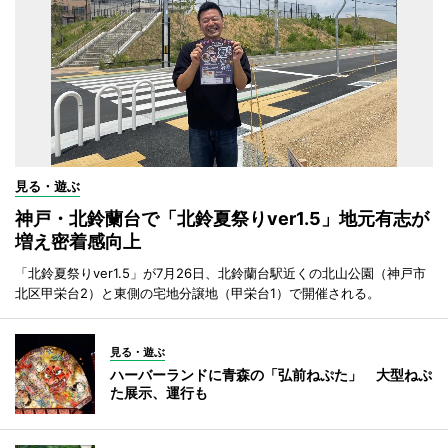
見る・遊ぶ
神戸・北鈴蘭台で「北鈴夏祭りver1.5」地元有志が
増え密着感向上
「北鈴夏祭りver1.5」が7月26日、北鈴蘭台駅近くの北山公園（神戸市
北区甲栄台2）と東側の宅地分譲地（甲栄台1）で開催される。
見る・遊ぶ
ハーバーランドに青森の「弘前ねぷた」 大型ねぷ
た展示、運行も