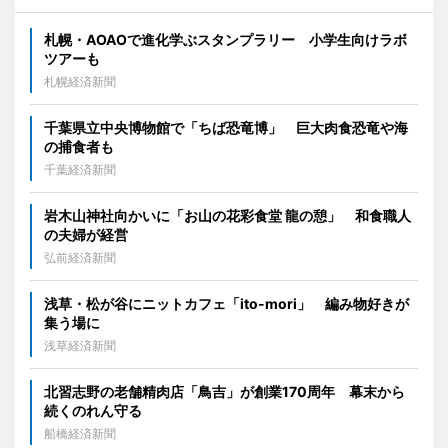
札幌・AOAOで進化学ぶスタンプラリー 小学生向けラボ
ツアーも
札幌経済新聞
千葉県立中央博物館で「ちば恐竜博」 巨大肉食恐竜や海
の捕食者も
千葉経済新聞
岩木山神社向かいに「お山の花彩食堂 龍の憩」 和食職人
の夫婦が経営
弘前経済新聞
浅草・松が谷にニットカフェ「ito-mori」 編み物好きが
集う場に
浅草経済新聞
北習志野の老舗精肉店「鳥吉」が創業170周年 幕末から
続くのれん守る
船橋経済新聞