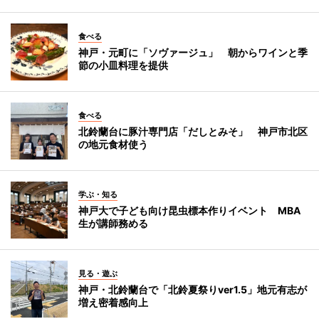
食べる
神戸・元町に「ソヴァージュ」 朝からワインと季
節の小皿料理を提供
食べる
北鈴蘭台に豚汁専門店「だしとみそ」 神戸市北区
の地元食材使う
学ぶ・知る
神戸大で子ども向け昆虫標本作りイベント MBA
生が講師務める
見る・遊ぶ
神戸・北鈴蘭台で「北鈴夏祭りver1.5」地元有志が
増え密着感向上