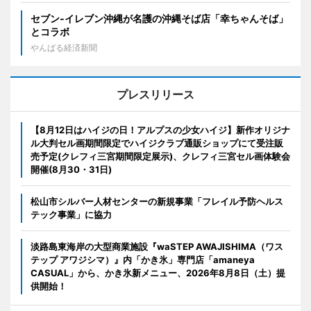
セブン‐イレブン沖縄が名護の沖縄そば店「幸ちゃんそば」
とコラボ
やんばる経済新聞
プレスリリース
【8月12日はハイジの日！アルプスの少女ハイジ】新作オリジナ
ル大判セル画期間限定でハイジクラブ通販ショップにて受注販
売予定(クレフィ三宮期間限定展示)、クレフィ三宮セル画体験会
開催(8月30・31日)
松山市シルバー人材センターの新規事業「フレイル予防ヘルス
テック事業」に協力
淡路島東海岸の大型商業施設『waSTEP AWAJISHIMA（ワス
テップ アワジシマ）』内「かき氷」専門店「amaneya
CASUAL」から、かき氷新メニュー、2026年8月8日（土）提
供開始！