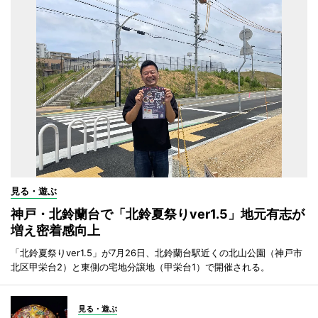
見る・遊ぶ
神戸・北鈴蘭台で「北鈴夏祭りver1.5」地元有志が
増え密着感向上
「北鈴夏祭りver1.5」が7月26日、北鈴蘭台駅近くの北山公園（神戸市
北区甲栄台2）と東側の宅地分譲地（甲栄台1）で開催される。
見る・遊ぶ