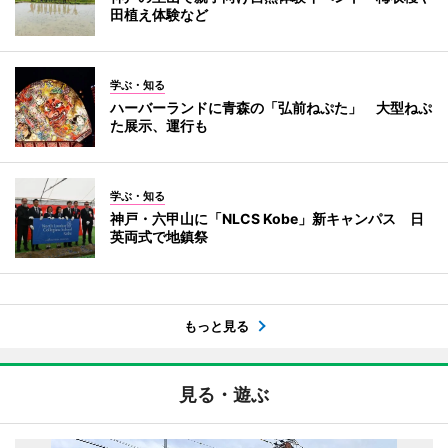
田植え体験など
学ぶ・知る
ハーバーランドに青森の「弘前ねぷた」 大型ねぷ
た展示、運行も
学ぶ・知る
神戸・六甲山に「NLCS Kobe」新キャンパス 日
英両式で地鎮祭
もっと見る
見る・遊ぶ