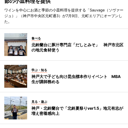
節の小皿料理を提供
ワインを中心にお酒と季節の小皿料理を提供する「Sauvage（ソヴァー
ジュ）」（神戸市中央区元町通3）が7月9日、元町エリアにオープンし
た。
食べる
北鈴蘭台に豚汁専門店「だしとみそ」 神戸市北区
の地元食材使う
学ぶ・知る
神戸大で子ども向け昆虫標本作りイベント MBA
生が講師務める
見る・遊ぶ
神戸・北鈴蘭台で「北鈴夏祭りver1.5」地元有志が
増え密着感向上