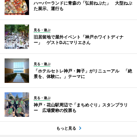
ハーバーランドに青森の「弘前ねぷた」 大型ねぷ
た展示、運行も
見る・遊ぶ
旧居留地で屋外イベント「神戸ホワイトディナ
ー」 ゲストDJにマリエさん
見る・遊ぶ
「ホテルセトレ神戸・舞子」がリニューアル 「絶
景を、体験に。」テーマに
見る・遊ぶ
神戸・花山駅周辺で「まちめぐり」スタンプラリ
ー 広場愛称の投票も
もっと見る