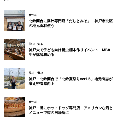
食べる
北鈴蘭台に豚汁専門店「だしとみそ」 神戸市北区
の地元食材使う
学ぶ・知る
神戸大で子ども向け昆虫標本作りイベント MBA
生が講師務める
見る・遊ぶ
神戸・北鈴蘭台で「北鈴夏祭りver1.5」地元有志が
増え密着感向上
食べる
神戸・灘にホットドッグ専門店 アメリカンな店と
メニューで街の居場所に