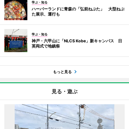
学ぶ・知る
ハーバーランドに青森の「弘前ねぷた」 大型ねぷ
た展示、運行も
学ぶ・知る
神戸・六甲山に「NLCS Kobe」新キャンパス 日
英両式で地鎮祭
もっと見る
見る・遊ぶ