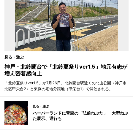
見る・遊ぶ
神戸・北鈴蘭台で「北鈴夏祭りver1.5」地元有志が
増え密着感向上
「北鈴夏祭りver1.5」が7月26日、北鈴蘭台駅近くの北山公園（神戸市
北区甲栄台2）と東側の宅地分譲地（甲栄台1）で開催される。
見る・遊ぶ
ハーバーランドに青森の「弘前ねぷた」 大型ねぷ
た展示、運行も