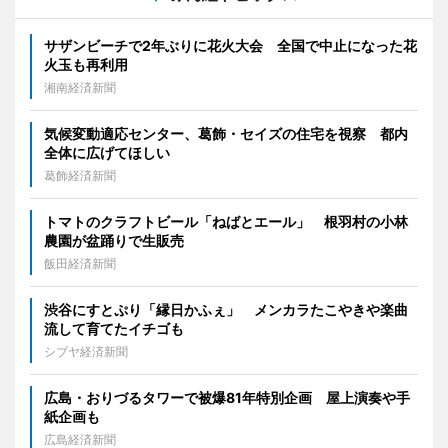
サザンビーチで2年ぶりに花火大会 全国で中止になった花
火玉も再利用
湘南経済新聞
気候変動適応センター、葛飾・セイズの住宅を視察 都内
全体に広げてほしい
葛飾経済新聞
トマトのクラフトビール「ねばとエール」 根羽村の小林
農園が盆踊りで生販売
飯田経済新聞
渋谷にすとぷり「縁日かふぇ」 メンカラたこやきや楽曲
流して育てたイチゴも
シブヤ経済新聞
広島・おりづるタワーで被爆81年特別企画 屋上演奏や手
紙企画も
広島経済新聞