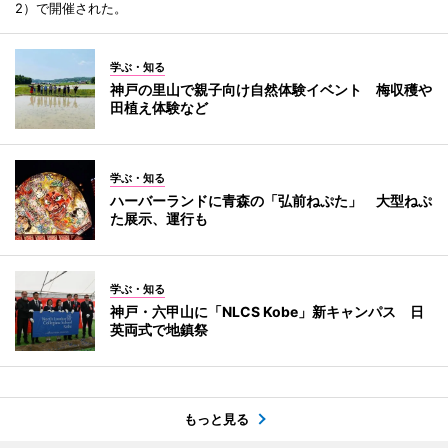
2）で開催された。
学ぶ・知る
神戸の里山で親子向け自然体験イベント 梅収穫や
田植え体験など
学ぶ・知る
ハーバーランドに青森の「弘前ねぷた」 大型ねぷ
た展示、運行も
学ぶ・知る
神戸・六甲山に「NLCS Kobe」新キャンパス 日
英両式で地鎮祭
もっと見る