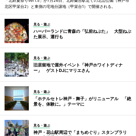
「北鈴夏祭りver1.5」が7月26日、北鈴蘭台駅近くの北山公園（神戸市
北区甲栄台2）と東側の宅地分譲地（甲栄台1）で開催される。
見る・遊ぶ
ハーバーランドに青森の「弘前ねぷた」 大型ねぷ
た展示、運行も
見る・遊ぶ
旧居留地で屋外イベント「神戸ホワイトディナ
ー」 ゲストDJにマリエさん
見る・遊ぶ
「ホテルセトレ神戸・舞子」がリニューアル 「絶
景を、体験に。」テーマに
見る・遊ぶ
神戸・花山駅周辺で「まちめぐり」スタンプラリ