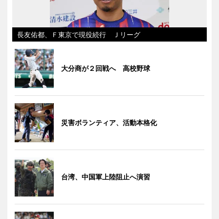
長友佑都、Ｆ東京で現役続行 Ｊリーグ
大分商が２回戦へ 高校野球
災害ボランティア、活動本格化
台湾、中国軍上陸阻止へ演習