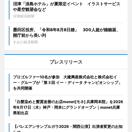
沼津「淡島ホテル」が夏限定イベント イラストサービス
や星空観望会など
沼津経済新聞
墨田区役所、「令和8年8月8日婚」 300人超が婚姻届、
開庁前から長い列
すみだ経済新聞
プレスリリース
プロゴルファー10名が参加 大建興産株式会社と株式会社イ
ー・グルーブが「第３回 イー・ディータ チャンピオンシップ」
を共同開催
「白髪染めと髪質改善のお店monet[モネ] 兵庫岡本院」を2026
年9月17日（木）神戸・岡本にグランドオープン｜monet兵庫
県初出店
【バレエアンサンブルガラ2026・関西公演】出演者変更のお知