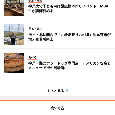
学ぶ・知る
神戸大で子ども向け昆虫標本作りイベント MBA
生が講師務める
見る・遊ぶ
神戸・北鈴蘭台で「北鈴夏祭りver1.5」地元有志が
増え密着感向上
食べる
神戸・灘にホットドッグ専門店 アメリカンな店と
メニューで街の居場所に
もっと見る
食べる