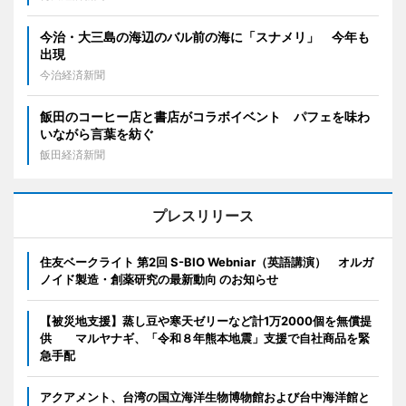
今治・大三島の海辺のバル前の海に「スナメリ」 今年も
出現
今治経済新聞
飯田のコーヒー店と書店がコラボイベント パフェを味わ
いながら言葉を紡ぐ
飯田経済新聞
プレスリリース
住友ベークライト 第2回 S-BIO Webniar（英語講演） オルガ
ノイド製造・創薬研究の最新動向 のお知らせ
【被災地支援】蒸し豆や寒天ゼリーなど計1万2000個を無償提
供 マルヤナギ、「令和８年熊本地震」支援で自社商品を緊
急手配
アクアメント、台湾の国立海洋生物博物館および台中海洋館と