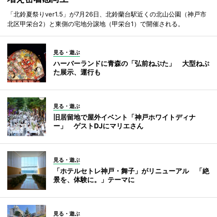
「北鈴夏祭りver1.5」が7月26日、北鈴蘭台駅近くの北山公園（神戸市
北区甲栄台2）と東側の宅地分譲地（甲栄台1）で開催される。
見る・遊ぶ
ハーバーランドに青森の「弘前ねぷた」 大型ねぷ
た展示、運行も
見る・遊ぶ
旧居留地で屋外イベント「神戸ホワイトディナ
ー」 ゲストDJにマリエさん
見る・遊ぶ
「ホテルセトレ神戸・舞子」がリニューアル 「絶
景を、体験に。」テーマに
見る・遊ぶ