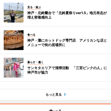
見る・遊ぶ
神戸・北鈴蘭台で「北鈴夏祭りver1.5」地元有志が
増え密着感向上
食べる
神戸・灘にホットドッグ専門店 アメリカンな店と
メニューで街の居場所に
暮らす・働く
サンキタエリアで清掃活動 「三宮ピンクの人」に
神戸市が協力
もっと見る