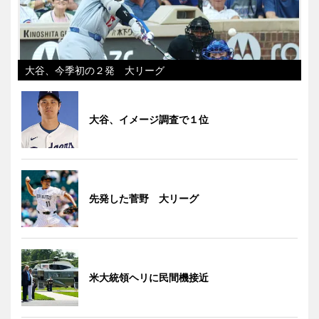
大谷、今季初の２発 大リーグ
大谷、イメージ調査で１位
先発した菅野 大リーグ
米大統領ヘリに民間機接近