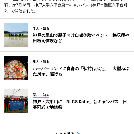
戦」が7月18日、神戸大学六甲台第一キャンパス（神戸市灘区六甲台町
2）で開催された。
学ぶ・知る
神戸の里山で親子向け自然体験イベント 梅収穫や
田植え体験など
学ぶ・知る
ハーバーランドに青森の「弘前ねぷた」 大型ねぷ
た展示、運行も
学ぶ・知る
神戸・六甲山に「NLCS Kobe」新キャンパス 日
英両式で地鎮祭
もっと見る