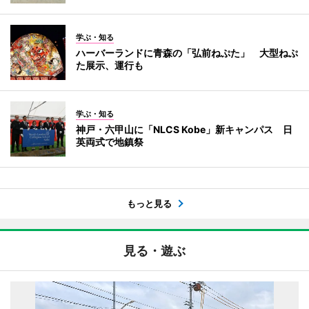
学ぶ・知る
ハーバーランドに青森の「弘前ねぷた」 大型ねぷ
た展示、運行も
学ぶ・知る
神戸・六甲山に「NLCS Kobe」新キャンパス 日
英両式で地鎮祭
もっと見る
見る・遊ぶ