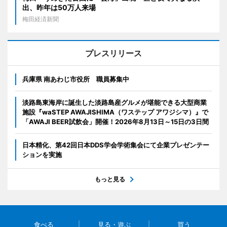
出、昨年は50万人来場
梅田経済新聞
プレスリリース
兵庫県 南あわじ市役所 職員募集中
淡路島東海岸に誕生した淡路島産グルメが堪能できる大型商業
施設『waSTEP AWAJISHIMA（ワステップ アワジシマ）』で
「AWAJI BEER試飲会」開催！2026年8月13日～15日の3日間
日本精化、第42回日本DDS学会学術集会にて企業プレゼンテー
ションを実施
もっと見る
食べる
見る・遊ぶ
買う