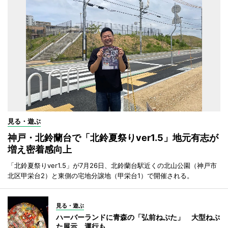
見る・遊ぶ
神戸・北鈴蘭台で「北鈴夏祭りver1.5」地元有志が
増え密着感向上
「北鈴夏祭りver1.5」が7月26日、北鈴蘭台駅近くの北山公園（神戸市
北区甲栄台2）と東側の宅地分譲地（甲栄台1）で開催される。
見る・遊ぶ
ハーバーランドに青森の「弘前ねぷた」 大型ねぷ
た展示、運行も