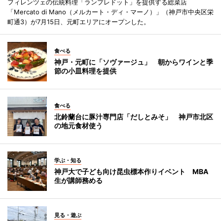
フィレンツェの伝統料理「ランプレドット」を提供する総菜店
「Mercato di Mano（メルカート・ディ・マーノ）」（神戸市中央区栄
町通3）が7月15日、元町エリアにオープンした。
食べる
神戸・元町に「ソヴァージュ」 朝からワインと季
節の小皿料理を提供
食べる
北鈴蘭台に豚汁専門店「だしとみそ」 神戸市北区
の地元食材使う
学ぶ・知る
神戸大で子ども向け昆虫標本作りイベント MBA
生が講師務める
見る・遊ぶ