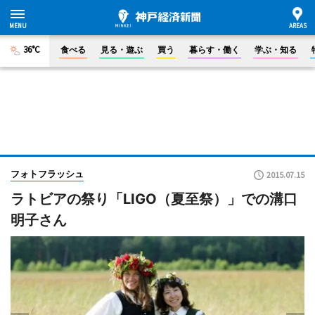
36°C
食べる
見る・遊ぶ
買う
暮らす・働く
学ぶ・知る
フォトフラッシュ
2015.07.15
ラトビアの祭り「LIGO（夏至祭）」での溝口
明子さん