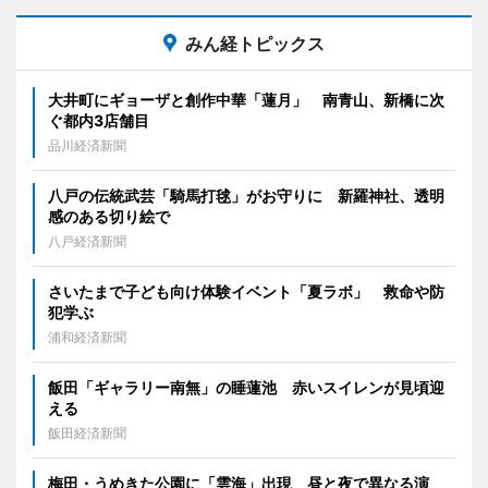
みん経トピックス
大井町にギョーザと創作中華「蓮月」 南青山、新橋に次
ぐ都内3店舗目
品川経済新聞
八戸の伝統武芸「騎馬打毬」がお守りに 新羅神社、透明
感のある切り絵で
八戸経済新聞
さいたまで子ども向け体験イベント「夏ラボ」 救命や防
犯学ぶ
浦和経済新聞
飯田「ギャラリー南無」の睡蓮池 赤いスイレンが見頃迎
える
飯田経済新聞
梅田・うめきた公園に「雲海」出現 昼と夜で異なる演