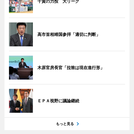
千賀の力投 大リーグ
高市首相靖国参拝「適切に判断」
木原官房長官「拉致は現在進行形」
ＥＰＡ視野に議論継続
もっと見る