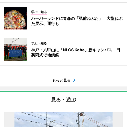
学ぶ・知る
ハーバーランドに青森の「弘前ねぷた」 大型ねぷ
た展示、運行も
学ぶ・知る
神戸・六甲山に「NLCS Kobe」新キャンパス 日
英両式で地鎮祭
もっと見る
見る・遊ぶ