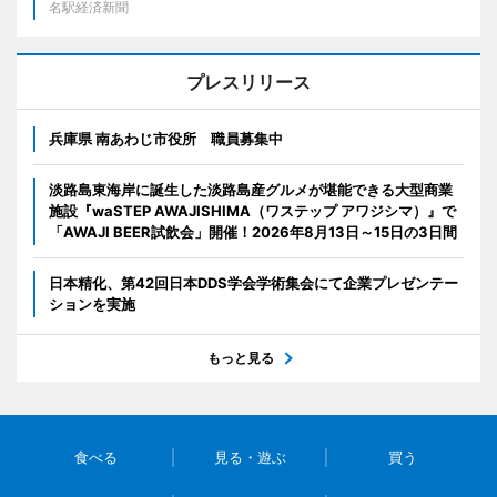
名駅経済新聞
プレスリリース
兵庫県 南あわじ市役所 職員募集中
淡路島東海岸に誕生した淡路島産グルメが堪能できる大型商業
施設『waSTEP AWAJISHIMA（ワステップ アワジシマ）』で
「AWAJI BEER試飲会」開催！2026年8月13日～15日の3日間
日本精化、第42回日本DDS学会学術集会にて企業プレゼンテー
ションを実施
もっと見る
食べる
見る・遊ぶ
買う