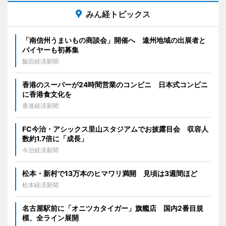
みん経トピックス
「南信州うまいもの商談会」開催へ 遠州地域の出展者と
バイヤーも初募集
飯田経済新聞
香港のスーパーが24時間営業のコンビニ 日本式コンビニ
に香港食文化を
香港経済新聞
FC今治・アシックス里山スタジアムでお披露目会 収容人
数約1.7倍に「成長」
今治経済新聞
松本・新村で13万本のヒマワリ満開 見頃は3週間ほど
松本経済新聞
名古屋駅前に「オニツカタイガー」旗艦店 国内2番目規
模、全ライン展開