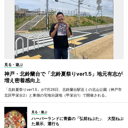
見る・遊ぶ
神戸・北鈴蘭台で「北鈴夏祭りver1.5」地元有志が
増え密着感向上
「北鈴夏祭りver1.5」が7月26日、北鈴蘭台駅近くの北山公園（神戸市
北区甲栄台2）と東側の宅地分譲地（甲栄台1）で開催される。
見る・遊ぶ
ハーバーランドに青森の「弘前ねぷた」 大型ねぷ
た展示、運行も