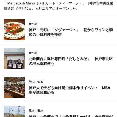
「Mercato di Mano（メルカート・ディ・マーノ）」（神戸市中央区栄
町通3）が7月15日、元町エリアにオープンした。
食べる
神戸・元町に「ソヴァージュ」 朝からワインと季
節の小皿料理を提供
食べる
北鈴蘭台に豚汁専門店「だしとみそ」 神戸市北区
の地元食材使う
学ぶ・知る
神戸大で子ども向け昆虫標本作りイベント MBA
生が講師務める
見る・遊ぶ
神戸・北鈴蘭台で「北鈴夏祭りver1.5」地元有志が