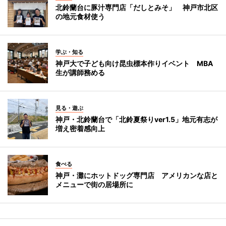
北鈴蘭台に豚汁専門店「だしとみそ」 神戸市北区
の地元食材使う
学ぶ・知る
神戸大で子ども向け昆虫標本作りイベント MBA
生が講師務める
見る・遊ぶ
神戸・北鈴蘭台で「北鈴夏祭りver1.5」地元有志が
増え密着感向上
食べる
神戸・灘にホットドッグ専門店 アメリカンな店と
メニューで街の居場所に