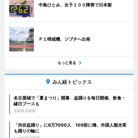
中島ひとみ、女子１００障害で日本新
Ｐ１哨戒機、ジブチへ出発
もっと見る
みん経トピックス
名古屋城で「夏まつり」開幕 盆踊りを毎日開催、飲食・
縁日ブースも
名駅経済新聞
「渋谷盆踊り」に6万7000人 109前に櫓、外国人観光客
も踊りの輪に
シブヤ経済新聞