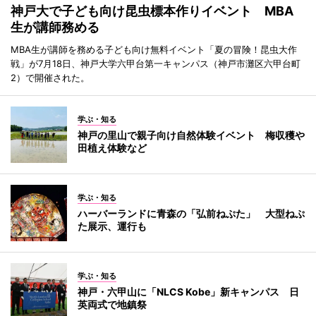
神戸大で子ども向け昆虫標本作りイベント MBA
生が講師務める
MBA生が講師を務める子ども向け無料イベント「夏の冒険！昆虫大作
戦」が7月18日、神戸大学六甲台第一キャンパス（神戸市灘区六甲台町
2）で開催された。
学ぶ・知る
神戸の里山で親子向け自然体験イベント 梅収穫や
田植え体験など
学ぶ・知る
ハーバーランドに青森の「弘前ねぷた」 大型ねぷ
た展示、運行も
学ぶ・知る
神戸・六甲山に「NLCS Kobe」新キャンパス 日
英両式で地鎮祭