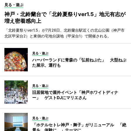
見る・遊ぶ
神戸・北鈴蘭台で「北鈴夏祭りver1.5」地元有志が
増え密着感向上
「北鈴夏祭りver1.5」が7月26日、北鈴蘭台駅近くの北山公園（神戸市
北区甲栄台2）と東側の宅地分譲地（甲栄台1）で開催される。
見る・遊ぶ
ハーバーランドに青森の「弘前ねぷた」 大型ねぷ
た展示、運行も
見る・遊ぶ
旧居留地で屋外イベント「神戸ホワイトディナ
ー」 ゲストDJにマリエさん
見る・遊ぶ
「ホテルセトレ神戸・舞子」がリニューアル 「絶
景を、体験に。」テーマに