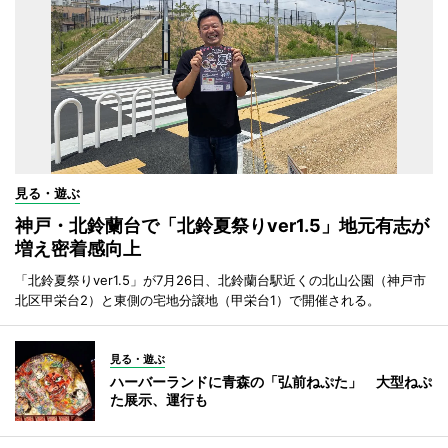
見る・遊ぶ
神戸・北鈴蘭台で「北鈴夏祭りver1.5」地元有志が
増え密着感向上
「北鈴夏祭りver1.5」が7月26日、北鈴蘭台駅近くの北山公園（神戸市
北区甲栄台2）と東側の宅地分譲地（甲栄台1）で開催される。
見る・遊ぶ
ハーバーランドに青森の「弘前ねぷた」 大型ねぷ
た展示、運行も