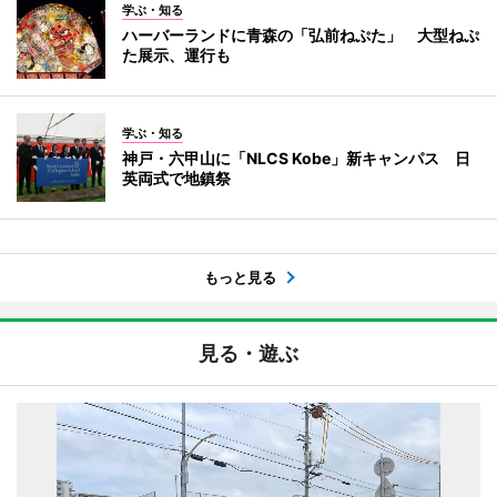
学ぶ・知る
ハーバーランドに青森の「弘前ねぷた」 大型ねぷ
た展示、運行も
学ぶ・知る
神戸・六甲山に「NLCS Kobe」新キャンパス 日
英両式で地鎮祭
もっと見る
見る・遊ぶ