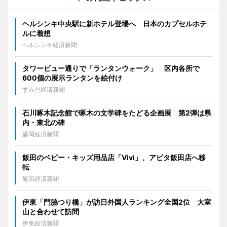
ヘルシンキ中央駅に新ホテル登場へ 日本のカプセルホテ
ルに着想
ヘルシンキ経済新聞
タワービュー通りで「ランタンウォーク」 区内各所で
600個の展示ランタンを絵付け
すみだ経済新聞
石川啄木記念館で啄木の文学碑をたどる企画展 第2弾は県
内・東北の碑
盛岡経済新聞
飯田のベビー・キッズ用品店「Vivi」、アピタ飯田店へ移
転
飯田経済新聞
伊東「門脇つり橋」が訪日外国人ランキング全国2位 大室
山と合わせて訪問
伊東経済新聞