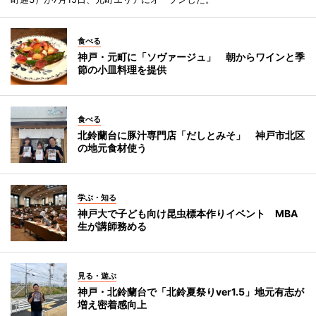
食べる
神戸・元町に「ソヴァージュ」 朝からワインと季
節の小皿料理を提供
食べる
北鈴蘭台に豚汁専門店「だしとみそ」 神戸市北区
の地元食材使う
学ぶ・知る
神戸大で子ども向け昆虫標本作りイベント MBA
生が講師務める
見る・遊ぶ
神戸・北鈴蘭台で「北鈴夏祭りver1.5」地元有志が
増え密着感向上