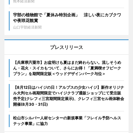
熊本経済新聞
宇部の植物館で「夏休み特別企画」 涼しい夜にカブクワ
や夜咲花観賞
山口宇部経済新聞
プレスリリース
【兵庫県宍粟市】お盆明けも夏はまだ終わらない。流しそうめ
ん・花火・スイカもついて、さらにお得！「夏満喫オフピーク
プラン」を期間限定販＜ウッドデザインパーク与位＞
【8月12日はハイジの日！アルプスの少女ハイジ】新作オリジナ
ル大判セル画期間限定でハイジクラブ通販ショップにて受注販
売予定(クレフィ三宮期間限定展示)、クレフィ三宮セル画体験会
開催(8月30・31日)
松山市シルバー人材センターの新規事業「フレイル予防ヘルス
テック事業」に協力