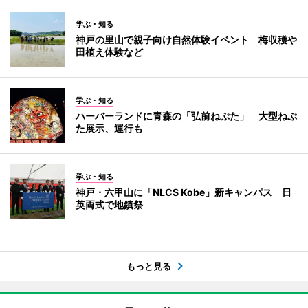
学ぶ・知る
神戸の里山で親子向け自然体験イベント 梅収穫や
田植え体験など
学ぶ・知る
ハーバーランドに青森の「弘前ねぷた」 大型ねぷ
た展示、運行も
学ぶ・知る
神戸・六甲山に「NLCS Kobe」新キャンパス 日
英両式で地鎮祭
もっと見る