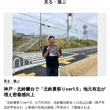
見る・遊ぶ
見る・遊ぶ
神戸・北鈴蘭台で「北鈴夏祭りver1.5」地元有志が
増え密着感向上
「北鈴夏祭りver1.5」が7月26日、北鈴蘭台駅近くの北山公園（神戸市
北区甲栄台2）と東側の宅地分譲地（甲栄台1）で開催される。