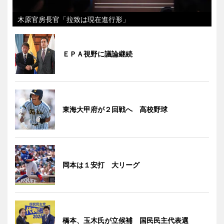
木原官房長官「拉致は現在進行形」
ＥＰＡ視野に議論継続
東海大甲府が２回戦へ 高校野球
岡本は１安打 大リーグ
橋本、玉木氏が立候補 国民民主代表選