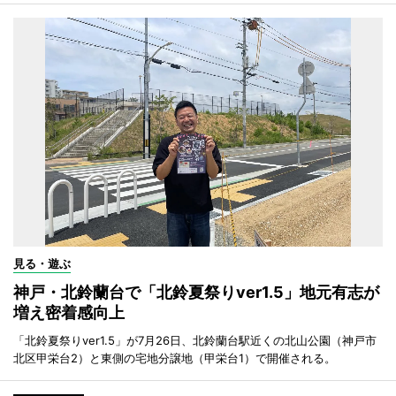
見る・遊ぶ
神戸・北鈴蘭台で「北鈴夏祭りver1.5」地元有志が
増え密着感向上
「北鈴夏祭りver1.5」が7月26日、北鈴蘭台駅近くの北山公園（神戸市
北区甲栄台2）と東側の宅地分譲地（甲栄台1）で開催される。