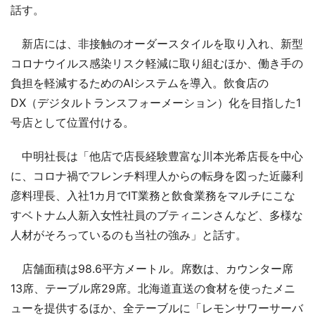
話す。
新店には、非接触のオーダースタイルを取り入れ、新型
コロナウイルス感染リスク軽減に取り組むほか、働き手の
負担を軽減するためのAIシステムを導入。飲食店の
DX（デジタルトランスフォーメーション）化を目指した1
号店として位置付ける。
中明社長は「他店で店長経験豊富な川本光希店長を中心
に、コロナ禍でフレンチ料理人からの転身を図った近藤利
彦料理長、入社1カ月でIT業務と飲食業務をマルチにこな
すベトナム人新入女性社員のブティニンさんなど、多様な
人材がそろっているのも当社の強み」と話す。
店舗面積は98.6平方メートル。席数は、カウンター席
13席、テーブル席29席。北海道直送の食材を使ったメニ
ューを提供するほか、全テーブルに「レモンサワーサーバ