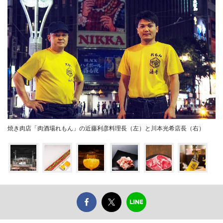
焼き肉店「肉酒場れもん」の近藤利彦料理長（左）と川本光希店長（右）