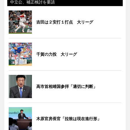
中立公、補正検討を要請
吉田は２安打１打点 大リーグ
千賀の力投 大リーグ
高市首相靖国参拝「適切に判断」
木原官房長官「拉致は現在進行形」