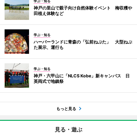
学ぶ・知る
神戸の里山で親子向け自然体験イベント 梅収穫や
田植え体験など
学ぶ・知る
ハーバーランドに青森の「弘前ねぷた」 大型ねぷ
た展示、運行も
学ぶ・知る
神戸・六甲山に「NLCS Kobe」新キャンパス 日
英両式で地鎮祭
もっと見る
見る・遊ぶ