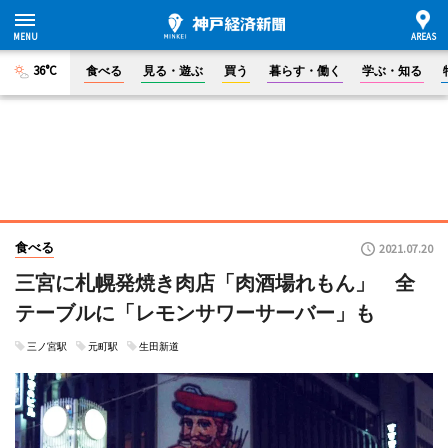
36°C
食べる
見る・遊ぶ
買う
暮らす・働く
学ぶ・知る
食べる
2021.07.20
三宮に札幌発焼き肉店「肉酒場れもん」 全
テーブルに「レモンサワーサーバー」も
三ノ宮駅
元町駅
生田新道