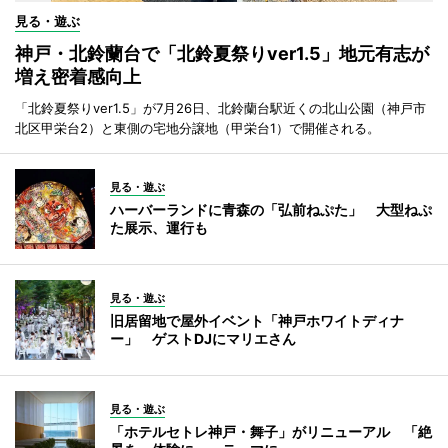
見る・遊ぶ
神戸・北鈴蘭台で「北鈴夏祭りver1.5」地元有志が
増え密着感向上
「北鈴夏祭りver1.5」が7月26日、北鈴蘭台駅近くの北山公園（神戸市
北区甲栄台2）と東側の宅地分譲地（甲栄台1）で開催される。
見る・遊ぶ
ハーバーランドに青森の「弘前ねぷた」 大型ねぷ
た展示、運行も
見る・遊ぶ
旧居留地で屋外イベント「神戸ホワイトディナ
ー」 ゲストDJにマリエさん
見る・遊ぶ
「ホテルセトレ神戸・舞子」がリニューアル 「絶