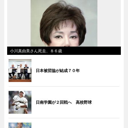
小川真由美さん死去、８６歳
日本被団協が結成７０年
日南学園が２回戦へ 高校野球