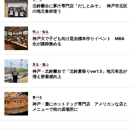
北鈴蘭台に豚汁専門店「だしとみそ」 神戸市北区
の地元食材使う
学ぶ・知る
神戸大で子ども向け昆虫標本作りイベント MBA
生が講師務める
見る・遊ぶ
神戸・北鈴蘭台で「北鈴夏祭りver1.5」地元有志が
増え密着感向上
食べる
神戸・灘にホットドッグ専門店 アメリカンな店と
メニューで街の居場所に