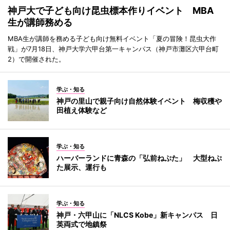
神戸大で子ども向け昆虫標本作りイベント MBA
生が講師務める
MBA生が講師を務める子ども向け無料イベント「夏の冒険！昆虫大作
戦」が7月18日、神戸大学六甲台第一キャンパス（神戸市灘区六甲台町
2）で開催された。
学ぶ・知る
神戸の里山で親子向け自然体験イベント 梅収穫や
田植え体験など
学ぶ・知る
ハーバーランドに青森の「弘前ねぷた」 大型ねぷ
た展示、運行も
学ぶ・知る
神戸・六甲山に「NLCS Kobe」新キャンパス 日
英両式で地鎮祭