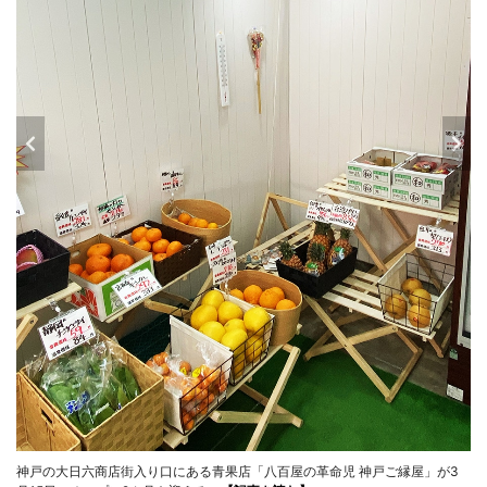
神戸の大日六商店街入り口にある青果店「八百屋の革命児 神戸ご縁屋」が3