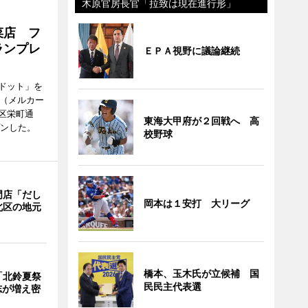
木原官房長官「拉致は現在進行形」
菜店 フ
ランプレ
ＥＰＡ視野に議論継続
ドット」を
no（メルカー
区栄町通
東海大甲府が２回戦へ 高
プンした。
校野球
門店「だし
岡本は１安打 大リーグ
北区の地元
橋本、玉木氏が立候補 国
「北鈴夏祭
民民主代表選
有志が増え密