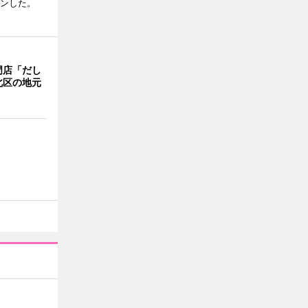
プンした。
門店「だし
北区の地元