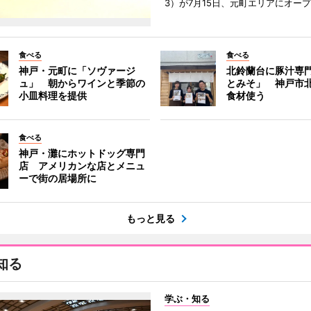
3）が7月15日、元町エリアにオー
食べる
食べる
神戸・元町に「ソヴァージ
北鈴蘭台に豚汁専
ュ」 朝からワインと季節の
とみそ」 神戸市
小皿料理を提供
食材使う
食べる
神戸・灘にホットドッグ専門
店 アメリカンな店とメニュ
ーで街の居場所に
もっと見る
知る
学ぶ・知る