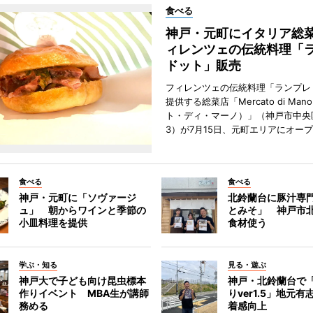
食べる
神戸・元町にイタリア総
ィレンツェの伝統料理「
ドット」販売
フィレンツェの伝統料理「ランプレ
提供する総菜店「Mercato di Ma
ト・ディ・マーノ）」（神戸市中央
3）が7月15日、元町エリアにオー
食べる
食べる
神戸・元町に「ソヴァージ
北鈴蘭台に豚汁専
ュ」 朝からワインと季節の
とみそ」 神戸市
小皿料理を提供
食材使う
学ぶ・知る
見る・遊ぶ
神戸大で子ども向け昆虫標本
神戸・北鈴蘭台で
作りイベント MBA生が講師
りver1.5」地元
務める
着感向上