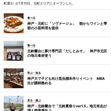
町通3）が7月15日、元町エリアにオープンした。
食べる
神戸・元町に「ソヴァージュ」 朝からワインと季
節の小皿料理を提供
食べる
北鈴蘭台に豚汁専門店「だしとみそ」 神戸市北区
の地元食材使う
学ぶ・知る
神戸大で子ども向け昆虫標本作りイベント MBA
生が講師務める
見る・遊ぶ
神戸・北鈴蘭台で「北鈴夏祭りver1.5」地元有志が
増え密着感向上