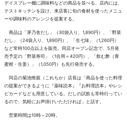
デイスプレー棚に調味料などの商品を並べる。店内には、
テストキッチンを設け、来店客に旬の食材を使ったメニュ
ーや調味料のアレンジを提案する。
商品は「茅乃舎だし」（30袋入り、1,890円）、「野菜
だし」（24袋入り、1,890円）、「生七味」（1,260円）
など常時100点以上を販売。同店オープン記念で、5月発
売予定の「野菜寿司」（1合用＝420円）、「飲む酢（青
蜜柑・生姜）」（1,050円）も先行発売する。
同店の菊池惟親（これちか）店長は「商品を使った料理
の提案ができるように『薬味読本』『お料理読本』やレシ
ピカードなども用意している。だしの試飲も常時行ってい
るので、気軽にお声掛けいただければ」と話す。
営業時間は10時～20時。