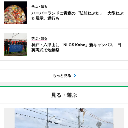
学ぶ・知る
ハーバーランドに青森の「弘前ねぷた」 大型ねぷ
た展示、運行も
学ぶ・知る
神戸・六甲山に「NLCS Kobe」新キャンパス 日
英両式で地鎮祭
もっと見る
見る・遊ぶ