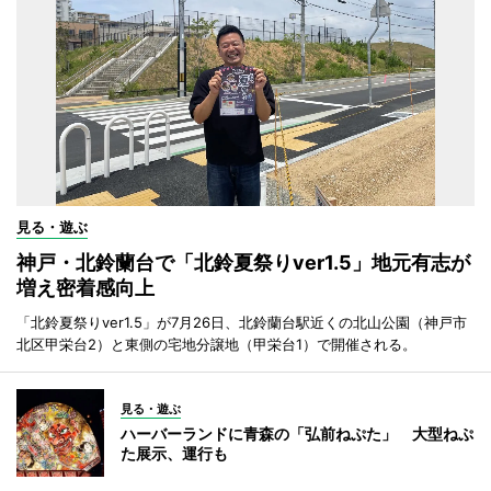
見る・遊ぶ
神戸・北鈴蘭台で「北鈴夏祭りver1.5」地元有志が
増え密着感向上
「北鈴夏祭りver1.5」が7月26日、北鈴蘭台駅近くの北山公園（神戸市
北区甲栄台2）と東側の宅地分譲地（甲栄台1）で開催される。
見る・遊ぶ
ハーバーランドに青森の「弘前ねぷた」 大型ねぷ
た展示、運行も