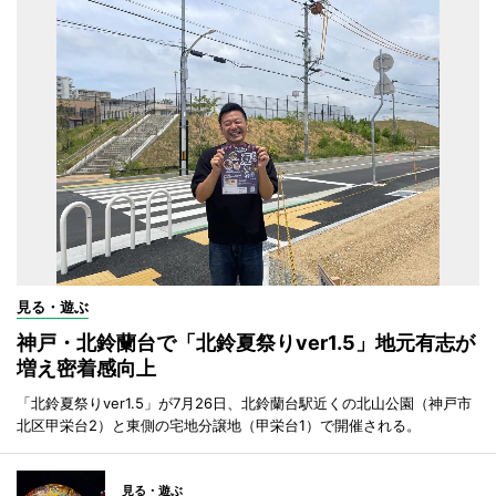
見る・遊ぶ
神戸・北鈴蘭台で「北鈴夏祭りver1.5」地元有志が
増え密着感向上
「北鈴夏祭りver1.5」が7月26日、北鈴蘭台駅近くの北山公園（神戸市
北区甲栄台2）と東側の宅地分譲地（甲栄台1）で開催される。
見る・遊ぶ