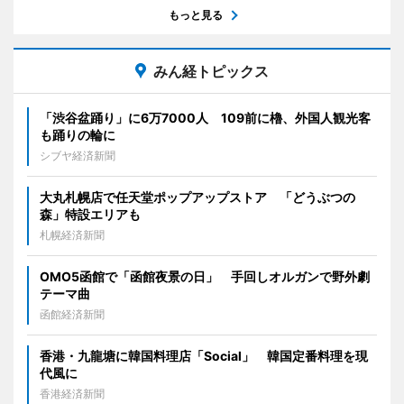
もっと見る
みん経トピックス
「渋谷盆踊り」に6万7000人 109前に櫓、外国人観光客
も踊りの輪に
シブヤ経済新聞
大丸札幌店で任天堂ポップアップストア 「どうぶつの
森」特設エリアも
札幌経済新聞
OMO5函館で「函館夜景の日」 手回しオルガンで野外劇
テーマ曲
函館経済新聞
香港・九龍塘に韓国料理店「Social」 韓国定番料理を現
代風に
香港経済新聞