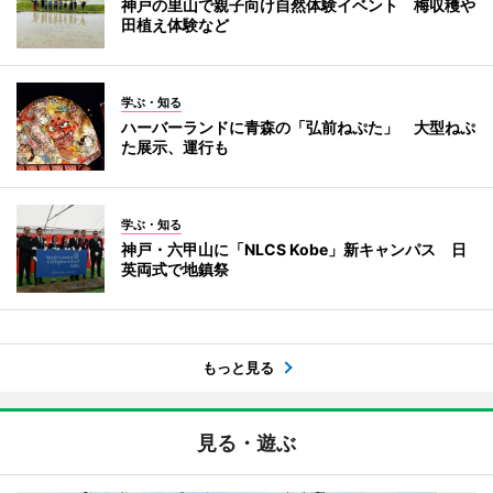
神戸の里山で親子向け自然体験イベント 梅収穫や
田植え体験など
学ぶ・知る
ハーバーランドに青森の「弘前ねぷた」 大型ねぷ
た展示、運行も
学ぶ・知る
神戸・六甲山に「NLCS Kobe」新キャンパス 日
英両式で地鎮祭
もっと見る
見る・遊ぶ