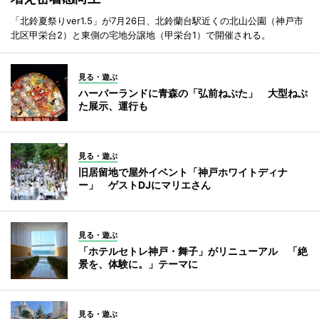
「北鈴夏祭りver1.5」が7月26日、北鈴蘭台駅近くの北山公園（神戸市
北区甲栄台2）と東側の宅地分譲地（甲栄台1）で開催される。
見る・遊ぶ
ハーバーランドに青森の「弘前ねぷた」 大型ねぷ
た展示、運行も
見る・遊ぶ
旧居留地で屋外イベント「神戸ホワイトディナ
ー」 ゲストDJにマリエさん
見る・遊ぶ
「ホテルセトレ神戸・舞子」がリニューアル 「絶
景を、体験に。」テーマに
見る・遊ぶ