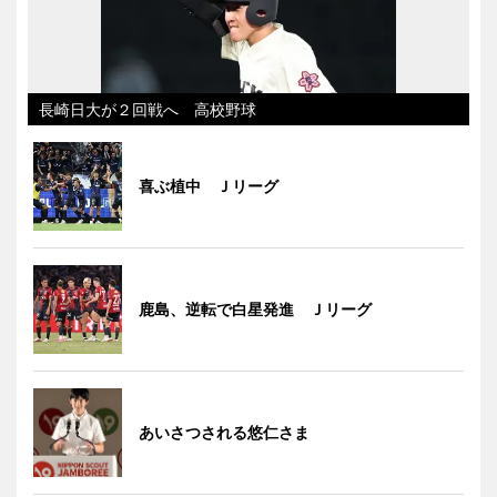
長崎日大が２回戦へ 高校野球
喜ぶ植中 Ｊリーグ
鹿島、逆転で白星発進 Ｊリーグ
あいさつされる悠仁さま