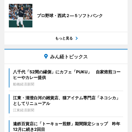
プロ野球・西武２―５ソフトバンク
もっと見る
みん経トピックス
八千代「52間の縁側」にカフェ「PUKU」 自家焙煎コー
ヒーやカレー提供
船橋経済新聞
江東・清澄白河の雑貨店、猫アイテム専門店「ネコシカ」
としてリニューアル
江東経済新聞
遠鉄百貨店に「トーキョー煎餅」期間限定ショップ 昨年
12月に続き2回目