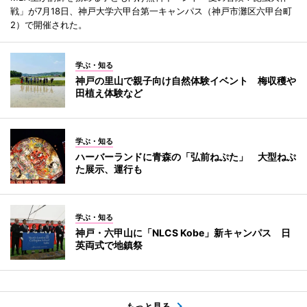
戦」が7月18日、神戸大学六甲台第一キャンパス（神戸市灘区六甲台町
2）で開催された。
学ぶ・知る
神戸の里山で親子向け自然体験イベント 梅収穫や
田植え体験など
学ぶ・知る
ハーバーランドに青森の「弘前ねぷた」 大型ねぷ
た展示、運行も
学ぶ・知る
神戸・六甲山に「NLCS Kobe」新キャンパス 日
英両式で地鎮祭
もっと見る