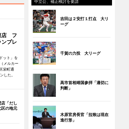
中立公、補正検討を要請
吉田は２安打１打点 大リ
ーグ
菜店 フ
ランプレ
千賀の力投 大リーグ
ドット」を
no（メルカー
区栄町通
プンした。
高市首相靖国参拝「適切に
判断」
門店「だし
北区の地元
木原官房長官「拉致は現在
進行形」