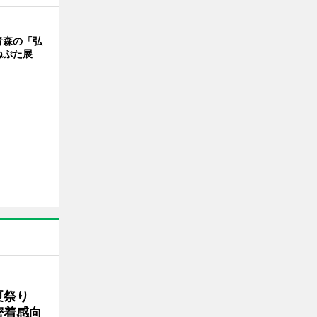
青森の「弘
ねぷた展
夏祭り
密着感向