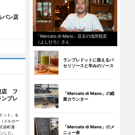
るパン店
「Mercato di Mano」店主の浅田悦宏
（よしひろ）さん
ランプレドットに添えるパ
セリソースと辛みのソース
菜店 フ
「Mercato di Mano」の総
ランプレ
菜カウンター
ドット」を
no（メルカー
「Mercato di Mano」のメ
区栄町通
ニュー表
プンした。