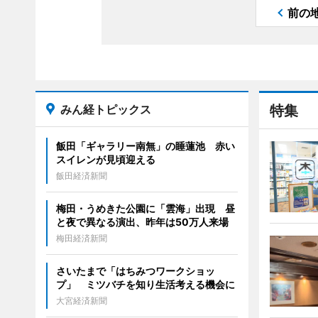
前の
みん経トピックス
特集
飯田「ギャラリー南無」の睡蓮池 赤い
スイレンが見頃迎える
飯田経済新聞
梅田・うめきた公園に「雲海」出現 昼
と夜で異なる演出、昨年は50万人来場
梅田経済新聞
さいたまで「はちみつワークショッ
プ」 ミツバチを知り生活考える機会に
大宮経済新聞