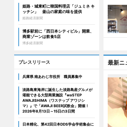
姫路・城東町に韓国料理店「ジュミネ キ
ッチン」 釜山の家庭の味を提供
姫路経済新聞
博多駅前に「西日本シティビル」開業、
商業ゾーンは飲食5店
博多経済新聞
プレスリリース
最新ニ
兵庫県 南あわじ市役所 職員募集中
淡路島東海岸に誕生した淡路島産グルメが
堪能できる大型商業施設『waSTEP
AWAJISHIMA（ワステップ アワジシ
マ）』で「AWAJI BEER試飲会」開催！
2026年8月13日～15日の3日間
日本精化、第42回日本DDS学会学術集会に