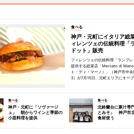
食べる
神戸・元町にイタリア総
ィレンツェの伝統料理「
ドット」販売
フィレンツェの伝統料理「ランプレ
提供する総菜店「Mercato di Ma
ト・ディ・マーノ）」（神戸市中央
3）が7月15日、元町エリアにオー
食べる
食べる
神戸・元町に「ソヴァージ
北鈴蘭台に豚汁専
ュ」 朝からワインと季節の
とみそ」 神戸市
小皿料理を提供
食材使う