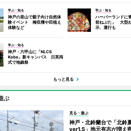
学ぶ・知る
学ぶ・知る
神戸の里山で親子向け自然体
ハーバーランドに
験イベント 梅収穫や田植え
前ねぷた」 大型
体験など
示、運行も
学ぶ・知る
神戸・六甲山に「NLCS
Kobe」新キャンパス 日英両
式で地鎮祭
もっと見る
遊ぶ
見る・遊ぶ
神戸・北鈴蘭台で「北鈴
ver1.5」地元有志が増え