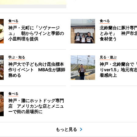
食べる
食べる
神戸・元町に「ソヴァージ
北鈴蘭台に豚汁専
ュ」 朝からワインと季節の
とみそ」 神戸市
小皿料理を提供
食材使う
学ぶ・知る
見る・遊ぶ
神戸大で子ども向け昆虫標本
神戸・北鈴蘭台で
作りイベント MBA生が講師
りver1.5」地元
務める
着感向上
食べる
神戸・灘にホットドッグ専門
店 アメリカンな店とメニュ
ーで街の居場所に
もっと見る