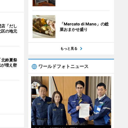
「Mercato di Mano」の総
門店「だし
菜おまかせ盛り
北区の地元
もっと見る
「北鈴夏祭
有志が増え密
ワールドフォトニュース