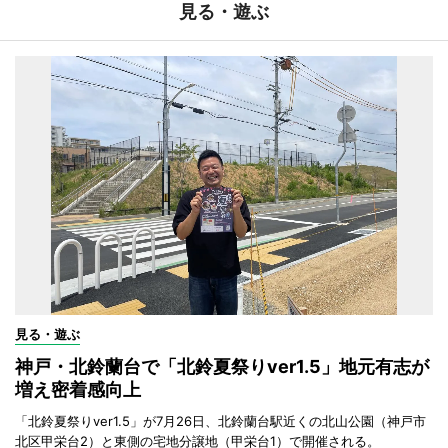
見る・遊ぶ
見る・遊ぶ
神戸・北鈴蘭台で「北鈴夏祭りver1.5」地元有志が
増え密着感向上
「北鈴夏祭りver1.5」が7月26日、北鈴蘭台駅近くの北山公園（神戸市
北区甲栄台2）と東側の宅地分譲地（甲栄台1）で開催される。