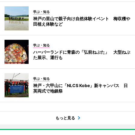
学ぶ・知る
神戸の里山で親子向け自然体験イベント 梅収穫や
田植え体験など
学ぶ・知る
ハーバーランドに青森の「弘前ねぷた」 大型ねぷ
た展示、運行も
学ぶ・知る
神戸・六甲山に「NLCS Kobe」新キャンパス 日
英両式で地鎮祭
もっと見る