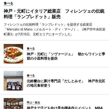
食べる
神戸・元町にイタリア総菜店 フィレンツェの伝統
料理「ランプレドット」販売
フィレンツェの伝統料理「ランプレドット」を提供する総菜店
「Mercato di Mano（メルカート・ディ・マーノ）」（神戸市中央区栄
町通3）が7月15日、元町エリアにオープンした。
食べる
神戸・元町に「ソヴァージュ」 朝からワインと季
節の小皿料理を提供
食べる
北鈴蘭台に豚汁専門店「だしとみそ」 神戸市北区
の地元食材使う
学ぶ・知る
神戸大で子ども向け昆虫標本作りイベント MBA