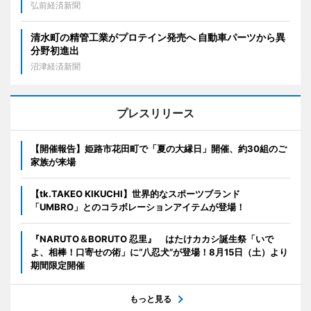
弘前経済新聞
清水町の精管工業がプロテイン発売へ 自動車パーツから異
分野初進出
沼津経済新聞
プレスリリース
【開催報告】姫路市花田町で「夏の大縁日」開催、約30組のご
家族が来場
【tk.TAKEO KIKUCHI】世界的なスポーツブランド
「UMBRO」とのコラボレーションアイテムが登場！
『NARUTO＆BORUTO 忍里』 はたけカカシ誕生祭「いで
よ、相棒！口寄せの術」に“八忍犬”が登場！8月15日（土）より
期間限定開催
もっと見る