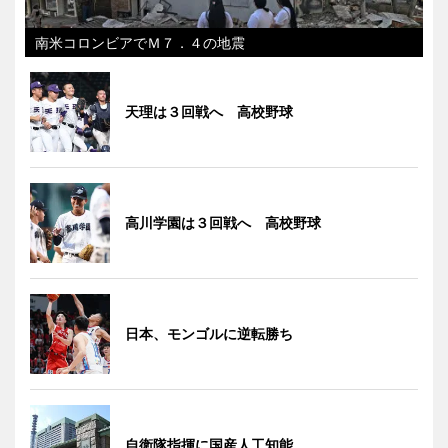
南米コロンビアでＭ７．４の地震
天理は３回戦へ 高校野球
高川学園は３回戦へ 高校野球
日本、モンゴルに逆転勝ち
自衛隊指揮に国産人工知能