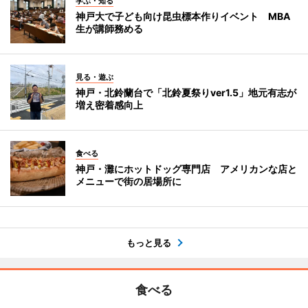
学ぶ・知る
神戸大で子ども向け昆虫標本作りイベント MBA
生が講師務める
見る・遊ぶ
神戸・北鈴蘭台で「北鈴夏祭りver1.5」地元有志が
増え密着感向上
食べる
神戸・灘にホットドッグ専門店 アメリカンな店と
メニューで街の居場所に
もっと見る
食べる