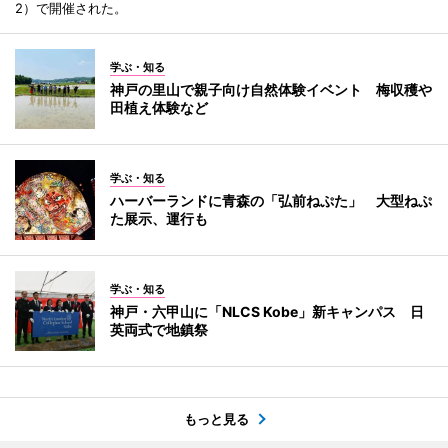
2）で開催された。
学ぶ・知る
神戸の里山で親子向け自然体験イベント 梅収穫や
田植え体験など
学ぶ・知る
ハーバーランドに青森の「弘前ねぷた」 大型ねぷ
た展示、運行も
学ぶ・知る
神戸・六甲山に「NLCS Kobe」新キャンパス 日
英両式で地鎮祭
もっと見る