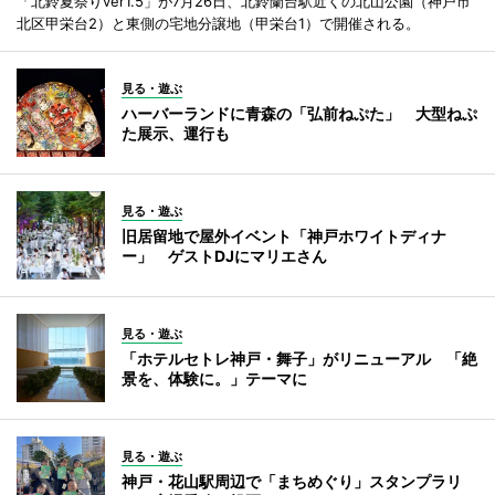
「北鈴夏祭りver1.5」が7月26日、北鈴蘭台駅近くの北山公園（神戸市
北区甲栄台2）と東側の宅地分譲地（甲栄台1）で開催される。
見る・遊ぶ
ハーバーランドに青森の「弘前ねぷた」 大型ねぷ
た展示、運行も
見る・遊ぶ
旧居留地で屋外イベント「神戸ホワイトディナ
ー」 ゲストDJにマリエさん
見る・遊ぶ
「ホテルセトレ神戸・舞子」がリニューアル 「絶
景を、体験に。」テーマに
見る・遊ぶ
神戸・花山駅周辺で「まちめぐり」スタンプラリ