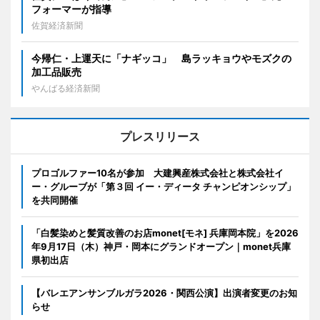
フォーマーが指導
佐賀経済新聞
今帰仁・上運天に「ナギッコ」 島ラッキョウやモズクの
加工品販売
やんばる経済新聞
プレスリリース
プロゴルファー10名が参加 大建興産株式会社と株式会社イ
ー・グルーブが「第３回 イー・ディータ チャンピオンシップ」
を共同開催
「白髪染めと髪質改善のお店monet[モネ] 兵庫岡本院」を2026
年9月17日（木）神戸・岡本にグランドオープン｜monet兵庫
県初出店
【バレエアンサンブルガラ2026・関西公演】出演者変更のお知
らせ