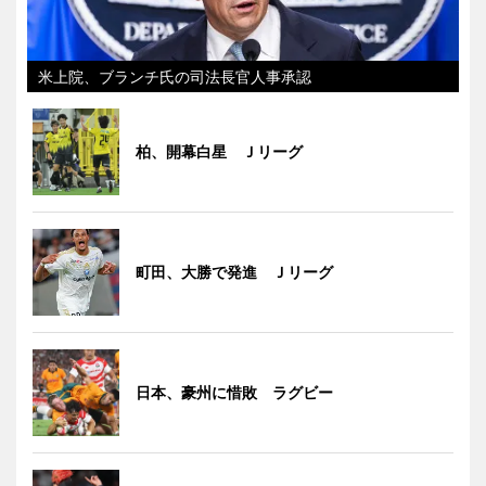
米上院、ブランチ氏の司法長官人事承認
柏、開幕白星 Ｊリーグ
町田、大勝で発進 Ｊリーグ
日本、豪州に惜敗 ラグビー