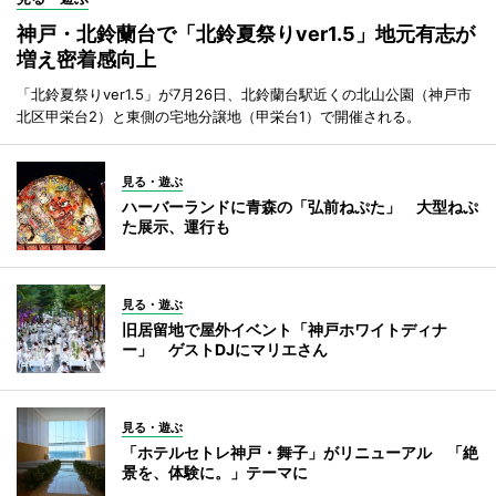
神戸・北鈴蘭台で「北鈴夏祭りver1.5」地元有志が
増え密着感向上
「北鈴夏祭りver1.5」が7月26日、北鈴蘭台駅近くの北山公園（神戸市
北区甲栄台2）と東側の宅地分譲地（甲栄台1）で開催される。
見る・遊ぶ
ハーバーランドに青森の「弘前ねぷた」 大型ねぷ
た展示、運行も
見る・遊ぶ
旧居留地で屋外イベント「神戸ホワイトディナ
ー」 ゲストDJにマリエさん
見る・遊ぶ
「ホテルセトレ神戸・舞子」がリニューアル 「絶
景を、体験に。」テーマに