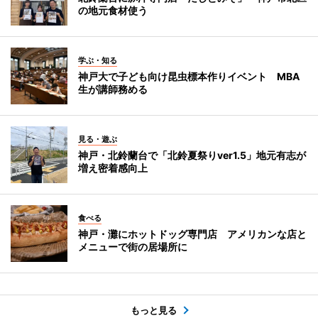
の地元食材使う
学ぶ・知る
神戸大で子ども向け昆虫標本作りイベント MBA
生が講師務める
見る・遊ぶ
神戸・北鈴蘭台で「北鈴夏祭りver1.5」地元有志が
増え密着感向上
食べる
神戸・灘にホットドッグ専門店 アメリカンな店と
メニューで街の居場所に
もっと見る