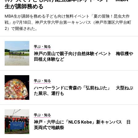
生が講師務める
MBA生が講師を務める子ども向け無料イベント「夏の冒険！昆虫大作
戦」が7月18日、神戸大学六甲台第一キャンパス（神戸市灘区六甲台町
2）で開催された。
学ぶ・知る
神戸の里山で親子向け自然体験イベント 梅収穫や
田植え体験など
学ぶ・知る
ハーバーランドに青森の「弘前ねぷた」 大型ねぷ
た展示、運行も
学ぶ・知る
神戸・六甲山に「NLCS Kobe」新キャンパス 日
英両式で地鎮祭