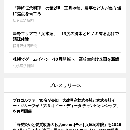
「津軽伝承料理」の第2弾 正月や盆、農事など人が集う場
に焦点を当てる
弘前経済新聞
星野エリアで「足水浴」 13度の湧水とヒノキ香るおけで
清涼体験
軽井沢経済新聞
札幌でゲームイベント10月開催へ 高校生向け企画を新設
札幌経済新聞
プレスリリース
プロゴルファー10名が参加 大建興産株式会社と株式会社イ
ー・グルーブが「第３回 イー・ディータ チャンピオンシップ」
を共同開催
「白髪染めと髪質改善のお店monet[モネ] 兵庫岡本院」を2026