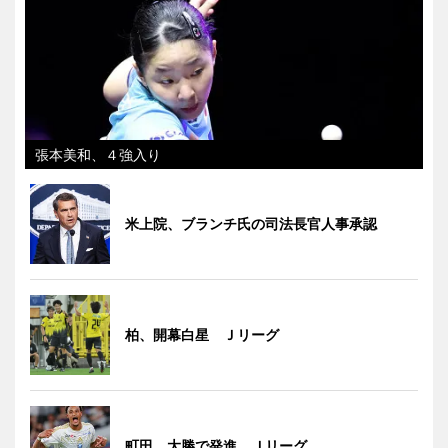
張本美和、４強入り
米上院、ブランチ氏の司法長官人事承認
柏、開幕白星 Ｊリーグ
町田、大勝で発進 Ｊリーグ