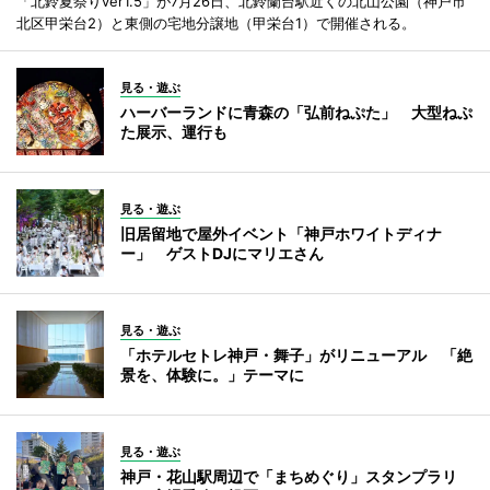
「北鈴夏祭りver1.5」が7月26日、北鈴蘭台駅近くの北山公園（神戸市
北区甲栄台2）と東側の宅地分譲地（甲栄台1）で開催される。
見る・遊ぶ
ハーバーランドに青森の「弘前ねぷた」 大型ねぷ
た展示、運行も
見る・遊ぶ
旧居留地で屋外イベント「神戸ホワイトディナ
ー」 ゲストDJにマリエさん
見る・遊ぶ
「ホテルセトレ神戸・舞子」がリニューアル 「絶
景を、体験に。」テーマに
見る・遊ぶ
神戸・花山駅周辺で「まちめぐり」スタンプラリ