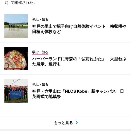
2）で開催された。
学ぶ・知る
神戸の里山で親子向け自然体験イベント 梅収穫や
田植え体験など
学ぶ・知る
ハーバーランドに青森の「弘前ねぷた」 大型ねぷ
た展示、運行も
学ぶ・知る
神戸・六甲山に「NLCS Kobe」新キャンパス 日
英両式で地鎮祭
もっと見る