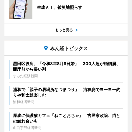
生成ＡＩ、被災地照らす
もっと見る
みん経トピックス
墨田区役所、「令和8年8月8日婚」 300人超が婚姻届、
開庁前から長い列
すみだ経済新聞
浦和で「親子の居場所なつまつり」 浴衣姿でヨーヨー釣
りや和太鼓楽しむ
浦和経済新聞
厚狭に保護猫カフェ「ねことおちゃ」 古民家改築、猫と
の触れ合いも
山口宇部経済新聞