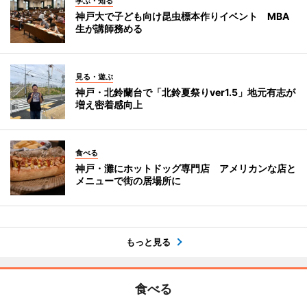
学ぶ・知る
神戸大で子ども向け昆虫標本作りイベント MBA
生が講師務める
見る・遊ぶ
神戸・北鈴蘭台で「北鈴夏祭りver1.5」地元有志が
増え密着感向上
食べる
神戸・灘にホットドッグ専門店 アメリカンな店と
メニューで街の居場所に
もっと見る
食べる