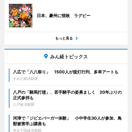
日本、豪州に惜敗 ラグビー
もっと見る
みん経トピックス
八広で「八八祭り」 1500人が提灯行列、多幸アートも
すみだ経済新聞
八戸の「騎馬打毬」、若手騎手の姿勇ましく 20年ぶりの
正式参拝も
八戸経済新聞
河津で「ジビエバーガー体験」 小中学生30人が参加、鳥
獣被害学ぶ講座も
伊豆下田経済新聞