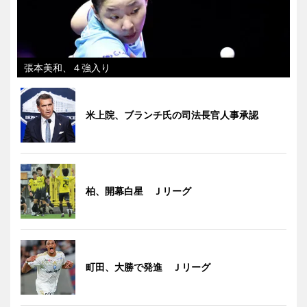
張本美和、４強入り
米上院、ブランチ氏の司法長官人事承認
柏、開幕白星 Ｊリーグ
町田、大勝で発進 Ｊリーグ