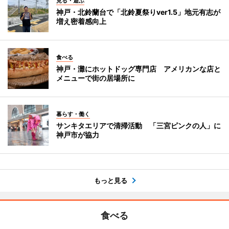
見る・遊ぶ
神戸・北鈴蘭台で「北鈴夏祭りver1.5」地元有志が
増え密着感向上
食べる
神戸・灘にホットドッグ専門店 アメリカンな店と
メニューで街の居場所に
暮らす・働く
サンキタエリアで清掃活動 「三宮ピンクの人」に
神戸市が協力
もっと見る
食べる