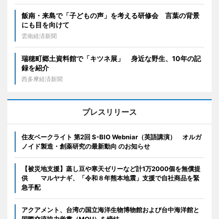
飯南・来島で「子どもの声」を考える研修会 言葉の背景
にも目を向けて
雲南経済新聞
瑞穂町郷土資料館で「キツネ展」 身近な野生、10年の記
録を紹介
西多摩経済新聞
プレスリリース
住友ベークライト 第2回 S-BIO Webniar（英語講演） オルガ
ノイド製造・創薬研究の最新動向 のお知らせ
【被災地支援】蒸し豆や寒天ゼリーなど計1万2000個を無償提
供 マルヤナギ、「令和８年熊本地震」支援で自社商品を緊
急手配
アクアメント、台湾の国立海洋生物博物館および台中海洋館と