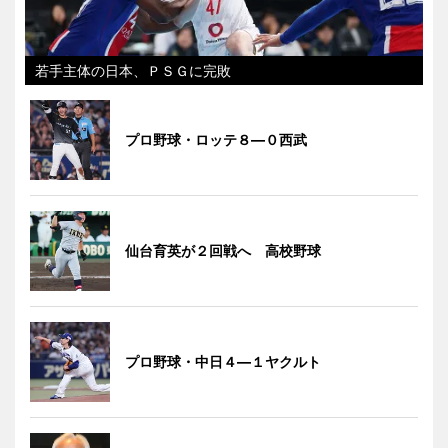
若手主体の日本、ＰＳＧに完敗
プロ野球・ロッテ８―０西武
仙台育英が２回戦へ 高校野球
プロ野球・中日４―１ヤクルト