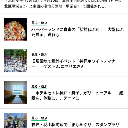
「北鈴夏祭りver1.5」が7月26日、北鈴蘭台駅近くの北山公園（神戸市
北区甲栄台2）と東側の宅地分譲地（甲栄台1）で開催される。
見る・遊ぶ
ハーバーランドに青森の「弘前ねぷた」 大型ねぷ
た展示、運行も
見る・遊ぶ
旧居留地で屋外イベント「神戸ホワイトディナ
ー」 ゲストDJにマリエさん
見る・遊ぶ
「ホテルセトレ神戸・舞子」がリニューアル 「絶
景を、体験に。」テーマに
見る・遊ぶ
神戸・花山駅周辺で「まちめぐり」スタンプラリ