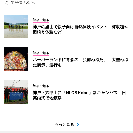
2）で開催された。
学ぶ・知る
神戸の里山で親子向け自然体験イベント 梅収穫や
田植え体験など
学ぶ・知る
ハーバーランドに青森の「弘前ねぷた」 大型ねぷ
た展示、運行も
学ぶ・知る
神戸・六甲山に「NLCS Kobe」新キャンパス 日
英両式で地鎮祭
もっと見る