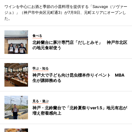
ワインを中心にお酒と季節の小皿料理を提供する「Sauvage（ソヴァー
ジュ）」（神戸市中央区元町通3）が7月9日、元町エリアにオープンし
た。
食べる
北鈴蘭台に豚汁専門店「だしとみそ」 神戸市北区
の地元食材使う
学ぶ・知る
神戸大で子ども向け昆虫標本作りイベント MBA
生が講師務める
見る・遊ぶ
神戸・北鈴蘭台で「北鈴夏祭りver1.5」地元有志が
増え密着感向上