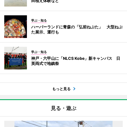
田植え体験など
学ぶ・知る
ハーバーランドに青森の「弘前ねぷた」 大型ねぷ
た展示、運行も
学ぶ・知る
神戸・六甲山に「NLCS Kobe」新キャンパス 日
英両式で地鎮祭
もっと見る
見る・遊ぶ