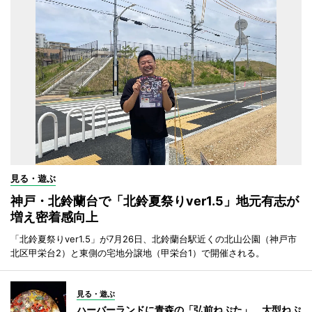
見る・遊ぶ
神戸・北鈴蘭台で「北鈴夏祭りver1.5」地元有志が
増え密着感向上
「北鈴夏祭りver1.5」が7月26日、北鈴蘭台駅近くの北山公園（神戸市
北区甲栄台2）と東側の宅地分譲地（甲栄台1）で開催される。
見る・遊ぶ
ハーバーランドに青森の「弘前ねぷた」 大型ねぷ