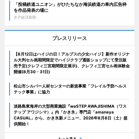
「投稿鉄道ユニオン」がひたちなか海浜鉄道の車内広告枠
を作品発表の場に
水戸経済新聞
プレスリリース
【8月12日はハイジの日！アルプスの少女ハイジ】新作オリジナ
ル大判セル画期間限定でハイジクラブ通販ショップにて受注販
売予定(クレフィ三宮期間限定展示)、クレフィ三宮セル画体験会
開催(8月30・31日)
松山市シルバー人材センターの新規事業「フレイル予防ヘルス
テック事業」に協力
淡路島東海岸の大型商業施設『waSTEP AWAJISHIMA（ワス
テップ アワジシマ）』内「かき氷」専門店「amaneya
CASUAL」から、かき氷新メニュー、2026年8月8日（土）提
供開始！
もっと見る