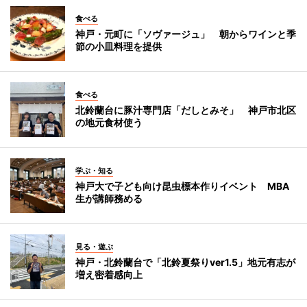
食べる
神戸・元町に「ソヴァージュ」 朝からワインと季
節の小皿料理を提供
食べる
北鈴蘭台に豚汁専門店「だしとみそ」 神戸市北区
の地元食材使う
学ぶ・知る
神戸大で子ども向け昆虫標本作りイベント MBA
生が講師務める
見る・遊ぶ
神戸・北鈴蘭台で「北鈴夏祭りver1.5」地元有志が
増え密着感向上