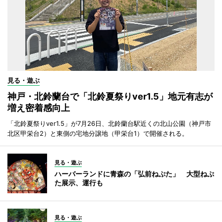
見る・遊ぶ
神戸・北鈴蘭台で「北鈴夏祭りver1.5」地元有志が
増え密着感向上
「北鈴夏祭りver1.5」が7月26日、北鈴蘭台駅近くの北山公園（神戸市
北区甲栄台2）と東側の宅地分譲地（甲栄台1）で開催される。
見る・遊ぶ
ハーバーランドに青森の「弘前ねぷた」 大型ねぷ
た展示、運行も
見る・遊ぶ