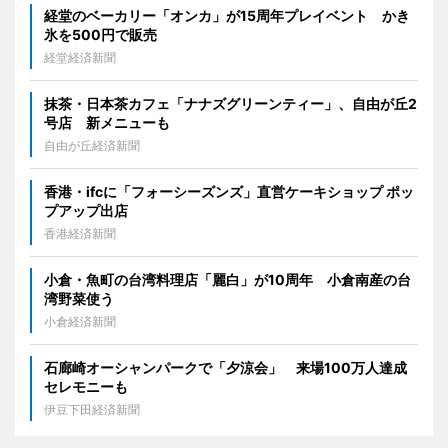
経堂のベーカリー「オンカ」が15周年プレイベント かき
氷を500円で販売
経堂経済新聞
抹茶・日本茶カフェ「ナナズグリーンティー」、自由が丘2
号店 新メニューも
自由が丘経済新聞
香港・ifcに「フォーシーズンズ」直営ケーキショップ ポッ
プアップ出店
香港経済新聞
小倉・魚町の台湾料理店「麗白」が10周年 小倉南産の台
湾野菜使う
小倉経済新聞
石廊崎オーシャンパークで「夕涼会」 来場100万人達成
セレモニーも
伊豆下田経済新聞