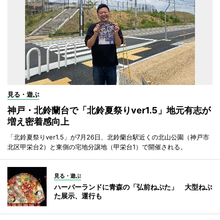
見る・遊ぶ
神戸・北鈴蘭台で「北鈴夏祭りver1.5」地元有志が
増え密着感向上
「北鈴夏祭りver1.5」が7月26日、北鈴蘭台駅近くの北山公園（神戸市
北区甲栄台2）と東側の宅地分譲地（甲栄台1）で開催される。
見る・遊ぶ
ハーバーランドに青森の「弘前ねぷた」 大型ねぷ
た展示、運行も