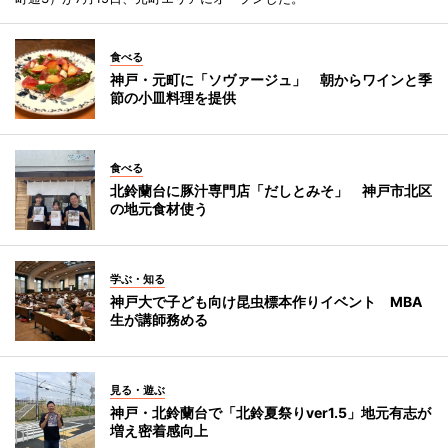
食べる
神戸・元町に「ソヴァージュ」 朝からワインと季
節の小皿料理を提供
食べる
北鈴蘭台に豚汁専門店「だしとみそ」 神戸市北区
の地元食材使う
学ぶ・知る
神戸大で子ども向け昆虫標本作りイベント MBA
生が講師務める
見る・遊ぶ
神戸・北鈴蘭台で「北鈴夏祭りver1.5」地元有志が
増え密着感向上