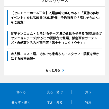
プレスリリース
【セレモニーホール三宮】入場無料で楽しめる！「夏休み体験
イベント」を8月20日(木)に開催｜予約特典で「流しそうめん」
もご用意！
甘辛ヤンニョム × とろけるチーズ 夏の食欲をそそる“旨味唐揚げ
ヤンニョムチーズ丼”がこの夏限定で登場。阪急西宮ガーデン
ズ・自然薯とろろ丼専門店「黒十ヤ（コクトウヤ）」
求人難、コスト増。それでも患者さん・スタッフ・院長を豊か
にする歯科医院へ
もっと見る
食べる
見る・遊ぶ
買う
暮らす・働く
学ぶ・知る
特集