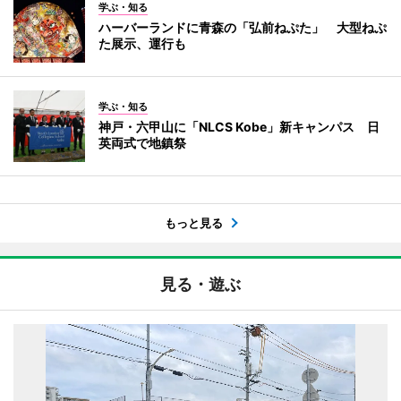
学ぶ・知る
ハーバーランドに青森の「弘前ねぷた」 大型ねぷ
た展示、運行も
学ぶ・知る
神戸・六甲山に「NLCS Kobe」新キャンパス 日
英両式で地鎮祭
もっと見る
見る・遊ぶ