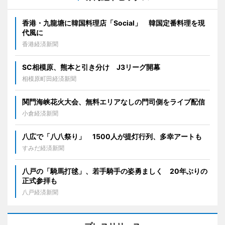
香港・九龍塘に韓国料理店「Social」 韓国定番料理を現
代風に
香港経済新聞
SC相模原、熊本と引き分け J3リーグ開幕
相模原町田経済新聞
関門海峡花火大会、無料エリアなしの門司側をライブ配信
小倉経済新聞
八広で「八八祭り」 1500人が提灯行列、多幸アートも
すみだ経済新聞
八戸の「騎馬打毬」、若手騎手の姿勇ましく 20年ぶりの
正式参拝も
八戸経済新聞