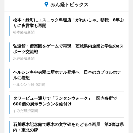
みん経トピックス
松本・緑町にエスニック料理店「がねいしゃ」移転 6年ぶ
りに夜営業も再開
松本経済新聞
弘道館・偕楽園をゲームで再現 茨城県内企業と学生のeス
ポーツ交流戦
水戸経済新聞
ヘルシンキ中央駅に新ホテル登場へ 日本のカプセルホテ
ルに着想
ヘルシンキ経済新聞
タワービュー通りで「ランタンウォーク」 区内各所で
600個の展示ランタンを絵付け
すみだ経済新聞
石川啄木記念館で啄木の文学碑をたどる企画展 第2弾は県
内・東北の碑