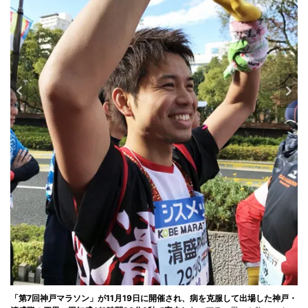
「第7回神戸マラソン」が11月19日に開催され、病を克服して出場した神戸・