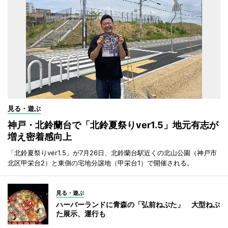
見る・遊ぶ
神戸・北鈴蘭台で「北鈴夏祭りver1.5」地元有志が
増え密着感向上
「北鈴夏祭りver1.5」が7月26日、北鈴蘭台駅近くの北山公園（神戸市
北区甲栄台2）と東側の宅地分譲地（甲栄台1）で開催される。
見る・遊ぶ
ハーバーランドに青森の「弘前ねぷた」 大型ねぷ
た展示、運行も