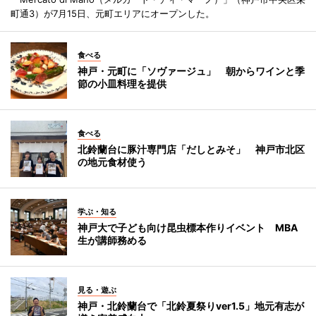
町通3）が7月15日、元町エリアにオープンした。
食べる
神戸・元町に「ソヴァージュ」 朝からワインと季
節の小皿料理を提供
食べる
北鈴蘭台に豚汁専門店「だしとみそ」 神戸市北区
の地元食材使う
学ぶ・知る
神戸大で子ども向け昆虫標本作りイベント MBA
生が講師務める
見る・遊ぶ
神戸・北鈴蘭台で「北鈴夏祭りver1.5」地元有志が