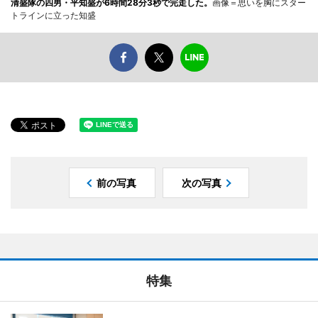
清盛隊の四男・平知盛が6時間28分3秒で完走した。
画像＝思いを胸にスター
トラインに立った知盛
前の写真
次の写真
特集