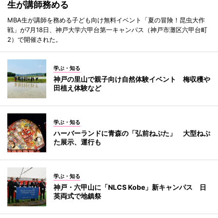
生が講師務める
MBA生が講師を務める子ども向け無料イベント「夏の冒険！昆虫大作
戦」が7月18日、神戸大学六甲台第一キャンパス（神戸市灘区六甲台町
2）で開催された。
学ぶ・知る
神戸の里山で親子向け自然体験イベント 梅収穫や
田植え体験など
学ぶ・知る
ハーバーランドに青森の「弘前ねぷた」 大型ねぷ
た展示、運行も
学ぶ・知る
神戸・六甲山に「NLCS Kobe」新キャンパス 日
英両式で地鎮祭