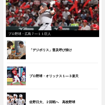
プロ野球・広島７―１１巨人
「デジポリス」普及呼び掛け
プロ野球・オリックス１―３楽天
佐野日大、２回戦へ 高校野球