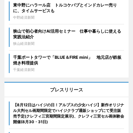
東中野にハラール店 トルコケバブとインドカレー売り
に、タイムサービスも
中野経済新聞
狭山で初心者向けAI活用セミナー 仕事や暮らしに使える
実践法紹介
狭山経済新聞
千葉ポートタワーで「BLUE＆FIRE mini」 地元店が鉄板
焼き料理提供
千葉経済新聞
プレスリリース
【8月12日はハイジの日！アルプスの少女ハイジ】新作オリジナ
ル大判セル画期間限定でハイジクラブ通販ショップにて受注販
売予定(クレフィ三宮期間限定展示)、クレフィ三宮セル画体験会
開催(8月30・31日)