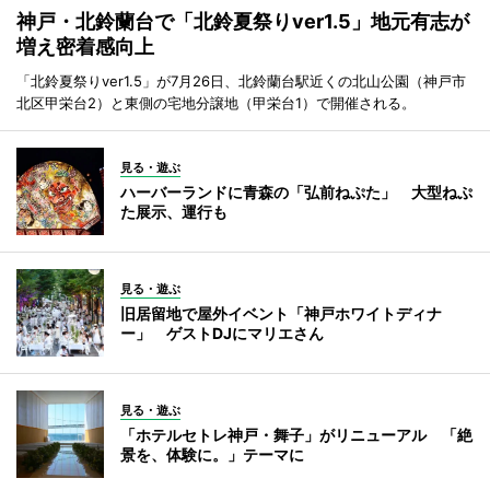
神戸・北鈴蘭台で「北鈴夏祭りver1.5」地元有志が
増え密着感向上
「北鈴夏祭りver1.5」が7月26日、北鈴蘭台駅近くの北山公園（神戸市
北区甲栄台2）と東側の宅地分譲地（甲栄台1）で開催される。
見る・遊ぶ
ハーバーランドに青森の「弘前ねぷた」 大型ねぷ
た展示、運行も
見る・遊ぶ
旧居留地で屋外イベント「神戸ホワイトディナ
ー」 ゲストDJにマリエさん
見る・遊ぶ
「ホテルセトレ神戸・舞子」がリニューアル 「絶
景を、体験に。」テーマに