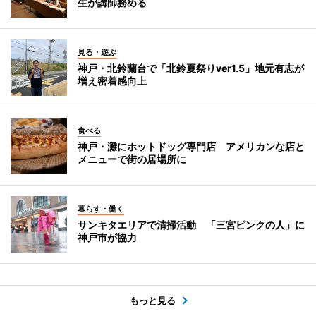
生が講師務める
見る・遊ぶ
神戸・北鈴蘭台で「北鈴夏祭りver1.5」地元有志が
増え密着感向上
食べる
神戸・灘にホットドッグ専門店 アメリカンな店と
メニューで街の居場所に
暮らす・働く
サンキタエリアで清掃活動 「三宮ピンクの人」に
神戸市が協力
もっと見る