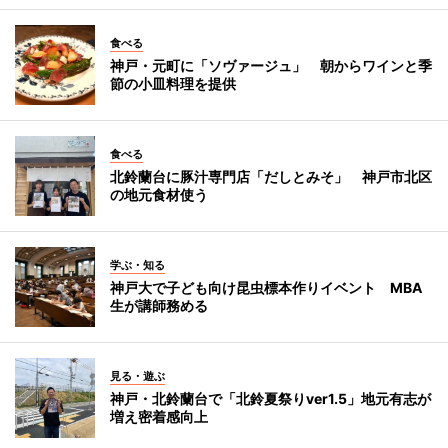
食べる
神戸・元町に「ソヴァージュ」 朝からワインと季
節の小皿料理を提供
食べる
北鈴蘭台に豚汁専門店「だしとみそ」 神戸市北区
の地元食材使う
学ぶ・知る
神戸大で子ども向け昆虫標本作りイベント MBA
生が講師務める
見る・遊ぶ
神戸・北鈴蘭台で「北鈴夏祭りver1.5」地元有志が
増え密着感向上