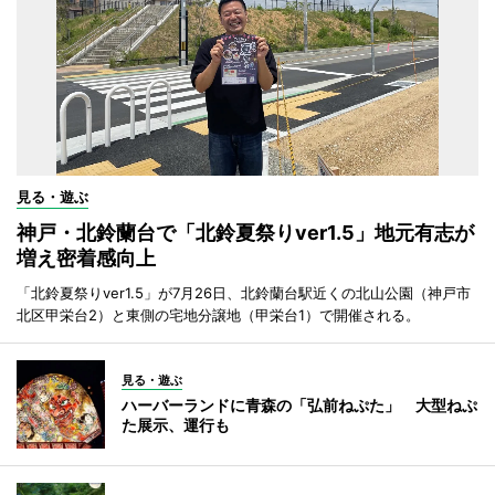
見る・遊ぶ
神戸・北鈴蘭台で「北鈴夏祭りver1.5」地元有志が
増え密着感向上
「北鈴夏祭りver1.5」が7月26日、北鈴蘭台駅近くの北山公園（神戸市
北区甲栄台2）と東側の宅地分譲地（甲栄台1）で開催される。
見る・遊ぶ
ハーバーランドに青森の「弘前ねぷた」 大型ねぷ
た展示、運行も