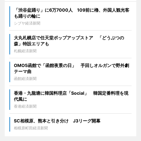
「渋谷盆踊り」に6万7000人 109前に櫓、外国人観光客
も踊りの輪に
シブヤ経済新聞
大丸札幌店で任天堂ポップアップストア 「どうぶつの
森」特設エリアも
札幌経済新聞
OMO5函館で「函館夜景の日」 手回しオルガンで野外劇
テーマ曲
函館経済新聞
香港・九龍塘に韓国料理店「Social」 韓国定番料理を現
代風に
香港経済新聞
SC相模原、熊本と引き分け J3リーグ開幕
相模原町田経済新聞