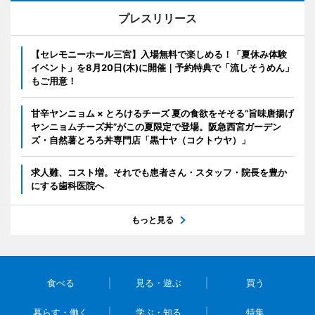
プレスリリース
【セレモニーホール三宮】入場無料で楽しめる！「夏休み体験
イベント」を8月20日(木)に開催｜予約特典で「流しそうめん」
もご用意！
甘辛ヤンニョム × とろけるチーズ 夏の食欲をそそる“旨味唐揚げ
ヤンニョムチーズ丼”がこの夏限定で登場。阪急西宮ガーデン
ズ・自然薯とろろ丼専門店「黒十ヤ（コクトウヤ）」
求人難、コスト増。それでも患者さん・スタッフ・院長を豊か
にする歯科医院へ
もっと見る
食べる
見る・遊ぶ
買う
暮らす・働く
学ぶ・知る
特集