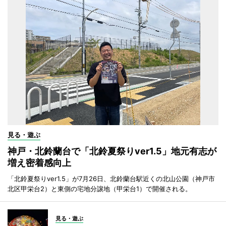
見る・遊ぶ
神戸・北鈴蘭台で「北鈴夏祭りver1.5」地元有志が
増え密着感向上
「北鈴夏祭りver1.5」が7月26日、北鈴蘭台駅近くの北山公園（神戸市
北区甲栄台2）と東側の宅地分譲地（甲栄台1）で開催される。
見る・遊ぶ