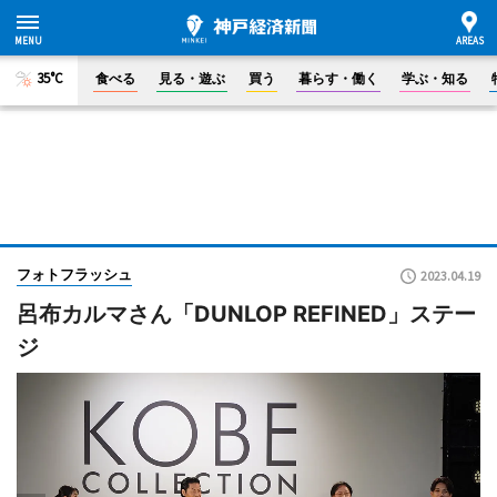
35°C
食べる
見る・遊ぶ
買う
暮らす・働く
学ぶ・知る
フォトフラッシュ
2023.04.19
呂布カルマさん「DUNLOP REFINED」ステー
ジ