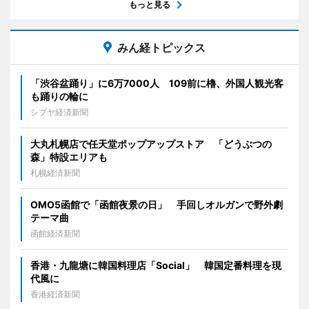
もっと見る
みん経トピックス
「渋谷盆踊り」に6万7000人 109前に櫓、外国人観光客
も踊りの輪に
シブヤ経済新聞
大丸札幌店で任天堂ポップアップストア 「どうぶつの
森」特設エリアも
札幌経済新聞
OMO5函館で「函館夜景の日」 手回しオルガンで野外劇
テーマ曲
函館経済新聞
香港・九龍塘に韓国料理店「Social」 韓国定番料理を現
代風に
香港経済新聞