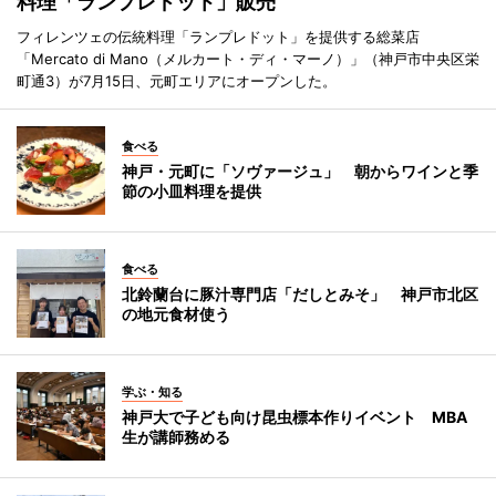
料理「ランプレドット」販売
フィレンツェの伝統料理「ランプレドット」を提供する総菜店
「Mercato di Mano（メルカート・ディ・マーノ）」（神戸市中央区栄
町通3）が7月15日、元町エリアにオープンした。
食べる
神戸・元町に「ソヴァージュ」 朝からワインと季
節の小皿料理を提供
食べる
北鈴蘭台に豚汁専門店「だしとみそ」 神戸市北区
の地元食材使う
学ぶ・知る
神戸大で子ども向け昆虫標本作りイベント MBA
生が講師務める