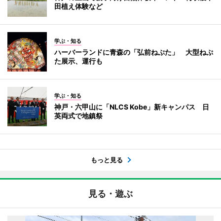
田植え体験など
学ぶ・知る
ハーバーランドに青森の「弘前ねぷた」 大型ねぷ
た展示、運行も
学ぶ・知る
神戸・六甲山に「NLCS Kobe」新キャンパス 日
英両式で地鎮祭
もっと見る
見る・遊ぶ