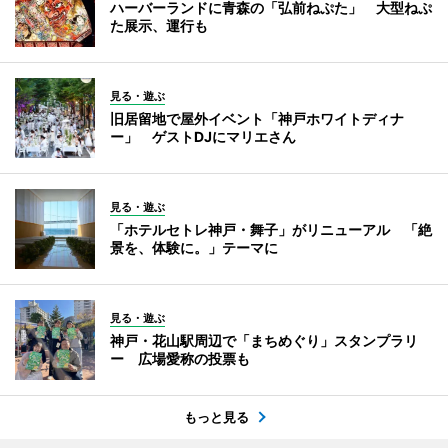
ハーバーランドに青森の「弘前ねぷた」 大型ねぷ
た展示、運行も
見る・遊ぶ
旧居留地で屋外イベント「神戸ホワイトディナ
ー」 ゲストDJにマリエさん
見る・遊ぶ
「ホテルセトレ神戸・舞子」がリニューアル 「絶
景を、体験に。」テーマに
見る・遊ぶ
神戸・花山駅周辺で「まちめぐり」スタンプラリ
ー 広場愛称の投票も
もっと見る