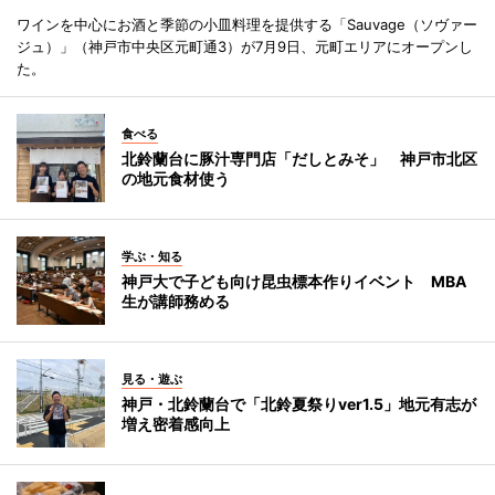
ワインを中心にお酒と季節の小皿料理を提供する「Sauvage（ソヴァー
ジュ）」（神戸市中央区元町通3）が7月9日、元町エリアにオープンし
た。
食べる
北鈴蘭台に豚汁専門店「だしとみそ」 神戸市北区
の地元食材使う
学ぶ・知る
神戸大で子ども向け昆虫標本作りイベント MBA
生が講師務める
見る・遊ぶ
神戸・北鈴蘭台で「北鈴夏祭りver1.5」地元有志が
増え密着感向上