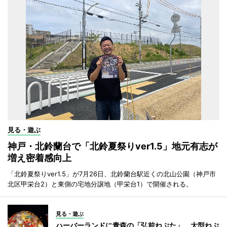
見る・遊ぶ
神戸・北鈴蘭台で「北鈴夏祭りver1.5」地元有志が
増え密着感向上
「北鈴夏祭りver1.5」が7月26日、北鈴蘭台駅近くの北山公園（神戸市
北区甲栄台2）と東側の宅地分譲地（甲栄台1）で開催される。
見る・遊ぶ
ハーバーランドに青森の「弘前ねぷた」 大型ねぷ